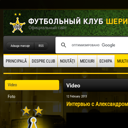
Adauga marcaje
RSS
PRINCIPALĂ
DESPRE CLUB
NOUTĂŢI
MECIURI
ECHIPA
MULTI
Video
Video
Foto
12 February 2013
Интервью с Александро