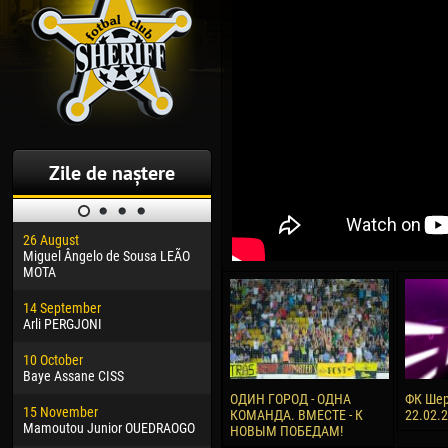
Zile de naștere
26 August
30 January
04 M
Miguel Ângelo de Sousa LEÃO
Dhoraso Moreo KLAS
Vsev
MOTA
24 February
13 M
14 September
Vladislav COSTIN
Rena
Arli PERGJONI
02 March
24 M
10 October
Veaceslav COZMA
Nico
Baye Assane CISS
09 March
15 J
ОДИН ГОРОД - ОДНА
ФК Шер
15 November
Emmanuel AFETSE
Kona
КОМАНДА. ВМЕСТЕ - К
22.02.
Mamoutou Junior OUEDRAOGO
НОВЫМ ПОБЕДАМ!
20 March
24 J