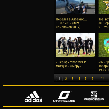
Перелёт в Албанию...
Тов. вс
18.07.2017 (лига
ФК Чер
чемпионов 2017)
2-1, 25
«Шериф» готовится к
«Зимбру
матчу с «Зимбру»
Товари
19.07.
1
2
3
4
5
6
...
14