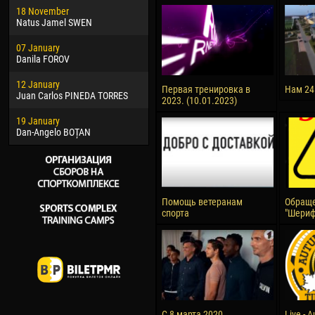
18 November
Jayder Moreno ASPRILLA
Vict
Natus Jamel SWEN
22 March
28 J
07 January
Samba KONÉ
Soum
Danila FOROV
26 March
10 Ju
12 January
Vitor Hugo Morais de OLIVEIRA
Bou
Первая тренировка в
Нам 24
Juan Carlos PINEDA TORRES
2023. (10.01.2023)
28 March
15 Ju
19 January
Raí LOPES DE OLIVEIRA
Ivan
Dan-Angelo BOȚAN
Помощь ветеранам
Обраще
спорта
"Шериф
С 8 марта 2020
Live - 