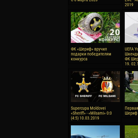
2019
ФК «Шериф» вручил
UEFA Y
подарки победителям
Шкенди
конкурса
ФК Шер
19. 02.
Supercupa Moldovei
Первая
«Sheriff» - «Milsami» 0:0
Шериф 
(4:5) 10.03.2019