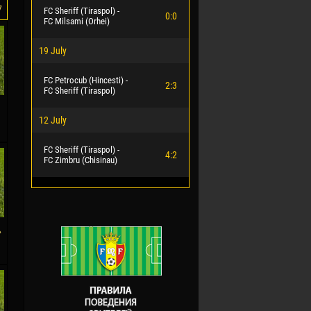
7
FC Sheriff (Tiraspol) -
0:0
FC Milsami (Orhei)
19 July
FC Petrocub (Hincesti) -
2:3
FC Sheriff (Tiraspol)
12 July
FC Sheriff (Tiraspol) -
4:2
FC Zimbru (Chisinau)
»