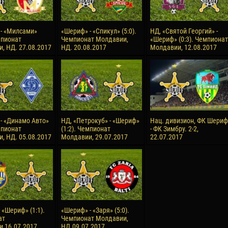
- «Милсами»
«Шериф» - «Спикул» (5:0).
НД, «Святой Георгий» -
мпионат
Чемпионат Молдавии,
«Шериф» (0:3). Чемпионат
, НД. 27.08.2017
НД. 20.08.2017
Молдавии, 12.08.2017
- «Динамо Авто»
НД, «Петрокуб» - «Шериф»
Нац. дивизион, ФК Шериф
мпионат
(1:2). Чемпионат
- ФК Зимбру. 2-2,
, НД. 05.08.2017
Молдавии, 29.07.2017
22.07.2017
 «Шериф» (1:1).
«Шериф» - «Заря» (5:0).
ат
Чемпионат Молдавии,
,16.07.2017
НД.09.07.2017