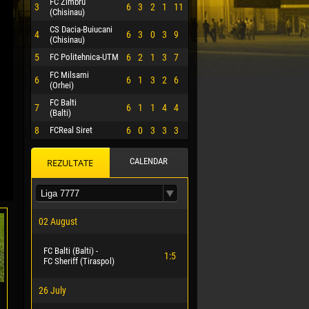
FC Zimbru
3
6
3
2
1
11
(Chisinau)
CS Dacia-Buiucani
4
6
3
0
3
9
(Chisinau)
5
FC Politehnica-UTM
6
2
1
3
7
FC Milsami
6
6
1
3
2
6
(Orhei)
FC Balti
7
6
1
1
4
4
(Balti)
8
FCReal Siret
6
0
3
3
3
CALENDAR
REZULTATE
 HERRERA
02 August
FC Balti (Balti) -
1:5
FC Sheriff (Tiraspol)
26 July