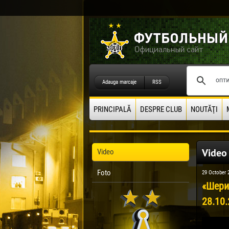
Adauga marcaje
RSS
PRINCIPALĂ
DESPRE CLUB
NOUTĂŢI
Video
Video
Foto
29 October 
«Шериф
28.10