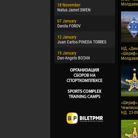
Молдавии
18 November
Jayder Mo
Natus Jamel SWEN
22 March
07 January
Samba KO
Danila FOROV
26 March
12 January
Vitor Hugo
Juan Carlos PINEDA TORRES
28 March
НД, «Дин
19 January
Raí LOPES 
«Шериф» 
Dan-Angelo BOȚAN
Молдавии
«Шериф» -
Чемпион
НД. 23-0