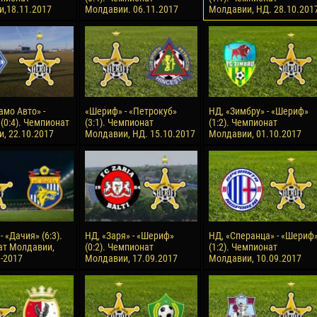
,18.11.2017
Молдавии. 06.11.2017
Молдавии, НД. 28.10.201
reno ASPRILLA
Victor CIUMAȘU
28 June
NÉ
Soumaila MAGASSOUBA
10 July
 Morais de OLIVEIRA
Bourama FOMBA
15 July
амо Авто» -
«Шериф» - «Петрокуб»
НД, «Зимбру» - «Шериф»
DE OLIVEIRA
Ivan DYULGEROV
(0:4). Чемпионат
(3:1). Чемпионат
(1:2). Чемпионат
, 22.10.2017
Молдавии, НД. 15.10.2017
Молдавии, 01.10.2017
 «Дачия» (6:3).
НД, «Заря» - «Шериф»
НД, «Сперанца» - «Шериф
ат Молдавии,
(0:2). Чемпионат
(1:2). Чемпионат
9-2017
Молдавии, 17.09.2017
Молдавии, 10.09.2017