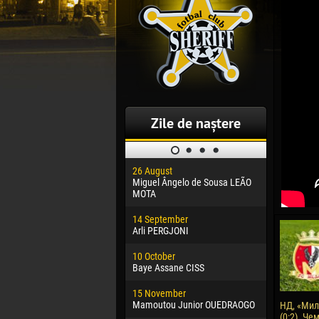
Zile de naștere
26 August
30 January
Miguel Ângelo de Sousa LEÃO
Dhoraso M
MOTA
24 Februar
14 September
Vladislav 
Arli PERGJONI
02 March
10 October
Veaceslav
Baye Assane CISS
09 March
15 November
Emmanuel 
Mamoutou Junior OUEDRAOGO
НД, «Мил
(0:2). Че
20 March