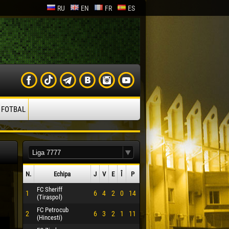
RU
EN
FR
ES
 FOTBAL
N.
Echipa
J
V
E
Î
P
FC Sheriff
1
6
4
2
0
14
(Tiraspol)
FC Petrocub
2
6
3
2
1
11
(Hincesti)