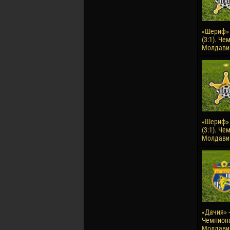
«Шериф» 
(3:1). Че
Молдавии
«Шериф» 
(3:1). Че
Молдавии
«Дачия» -
Чемпион
Молдавии