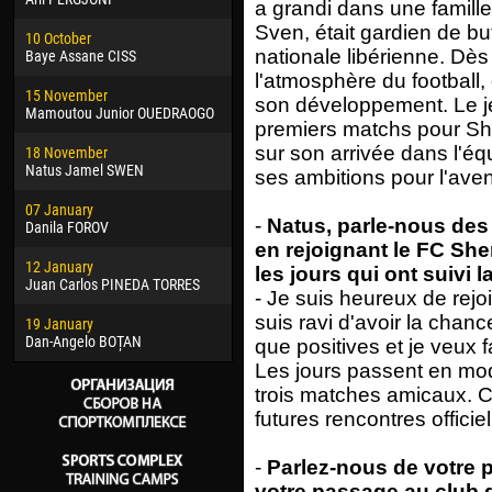
a grandi dans une famille 
02 March
15 J
Sven, était gardien de but
10 October
Veaceslav COZMA
Kona
nationale libérienne. Dè
Baye Assane CISS
09 March
24 J
l'atmosphère du football,
15 November
Emmanuel AFETSE
Vict
son développement. Le je
Mamoutou Junior OUEDRAOGO
premiers matchs pour She
20 March
28 J
sur son arrivée dans l'éq
18 November
Jayder Moreno ASPRILLA
Soum
Natus Jamel SWEN
ses ambitions pour l'aven
22 March
10 Ju
07 January
Samba KONÉ
Bou
-
Natus, parle-nous des
Danila FOROV
en rejoignant le FC She
26 March
15 Ju
12 January
Vitor Hugo Morais de OLIVEIRA
Ivan
les jours qui ont suivi 
Juan Carlos PINEDA TORRES
- Je suis heureux de rejo
28 March
17 Ju
suis ravi d'avoir la chanc
19 January
Raí LOPES DE OLIVEIRA
Jair
Dan-Angelo BOȚAN
que positives et je veux fa
Les jours passent en mod
trois matches amicaux. 
futures rencontres officiel
-
Parlez-nous de votre p
votre passage au club