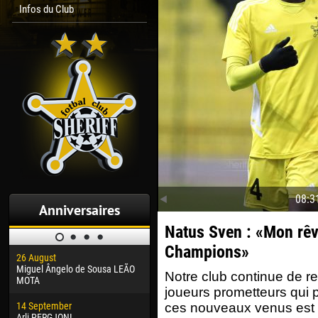
Infos du Club
08:3
Anniversaires
Natus Sven : «Mon rêve
Champions»
26 August
30 January
04 M
Miguel Ângelo de Sousa LEÃO
Dhoraso Moreo KLAS
Vsev
Notre club continue de re
MOTA
joueurs prometteurs qui p
24 February
13 M
14 September
Vladislav COSTIN
Rena
ces nouveaux venus est l
Arli PERGJONI