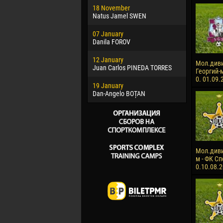
18 November
Jayder Mo
Natus Jamel SWEN
22 March
07 January
Samba KO
Danila FOROV
26 March
12 January
Vitor Hugo
Мол.диви
Juan Carlos PINEDA TORRES
Георгий-
28 March
0. 01.09.
19 January
Raí LOPES 
Dan-Angelo BOȚAN
Мол.див
м - ФК Сп
0.10.08.