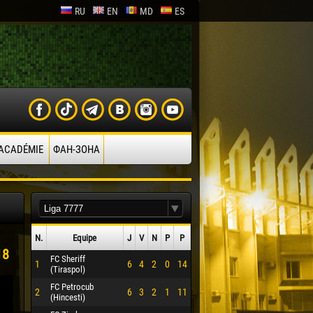
RU
EN
MD
ES
’ACADÉMIE
ФАН-ЗОНА
N.
Equipe
J
V
N
P
P
18
FC Sheriff
1
6
4
2
0
14
(Tiraspol)
FC Petrocub
2
6
3
2
1
11
(Hincesti)