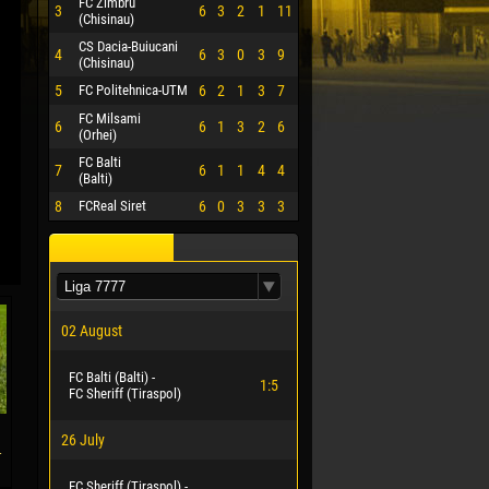
FC Zimbru
3
6
3
2
1
11
(Chisinau)
CS Dacia-Buiucani
4
6
3
0
3
9
(Chisinau)
5
FC Politehnica-UTM
6
2
1
3
7
FC Milsami
6
6
1
3
2
6
(Orhei)
FC Balti
7
6
1
1
4
4
(Balti)
8
FCReal Siret
6
0
3
3
3
02 August
FC Balti (Balti) -
1:5
FC Sheriff (Tiraspol)
26 July
-
FC Sheriff (Tiraspol) -