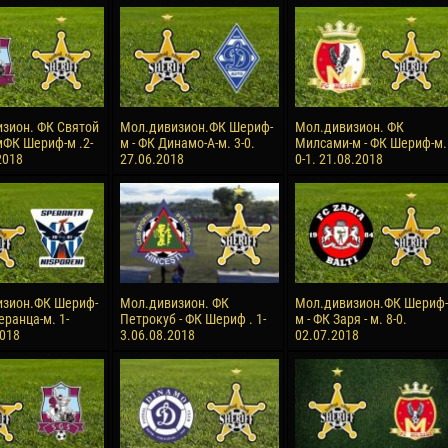
reno ASPRILLA
Soumaila MAGASSOUBA
10 July
NÉ
Bourama FOMBA
15 July
 Morais de OLIVEIRA
Ivan DYULGEROV
зион. ФК Святой
Мол.дивизион.ФК Шериф-
Мол.дивизион. ФК
мФК Шериф-м .2-
м - ФК Динамо-А-м. 3-0.
Милсами-м - ФК Шериф-м.
17 July
2018
27.06.2018
0-1. 21.08.2018
DE OLIVEIRA
Jair Ameth MODELO HERRERA
изион.ФК Шериф-
Мол.дивизион. ФК
Мол.дивизион.ФК Шериф-
еранца-м. 1-
Петрокуб - ФК Шериф . 1-
м - ФК Заря - м. 8-0.
2018
3.06.08.2018
02.07.2018