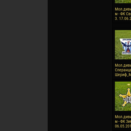
Мол.див
м - ФК Св
3. 17.06.
Мол.диви
Сперанца
Шериф_М 
Мол.див
м - ФК Зи
06.05.20