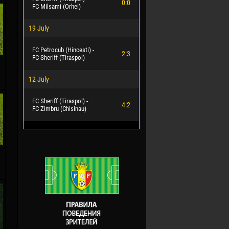
0:0
FC Milsami (Orhei)
19 July
FC Petrocub (Hincesti) -
2:3
FC Sheriff (Tiraspol)
12 July
FC Sheriff (Tiraspol) -
4:2
FC Zimbru (Chisinau)