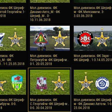
изион.ФК Шериф-
Мол.дивизион. ФК
Мол.дивизион.ФК Шериф-
ятой Георгий-м.1-
Динамо-Авто_М - ФК
м - ФК Милсами-м. 3-
2018
Шериф_М . 0-
3.03.06.2018
10.11.06.2018
зион. ФК
Мол.дивизион. ФК
Мол.дивизион. ФК Заря -
_М - ФК
Петрокуб-м -ФК Шериф-м .
ФК Шериф . 1-3.14.05.201
. 1-1.25.05.2018
0-1. 20.05.2018
изион.ФК Шериф-
Мол.дивизион. ФК
Мол.дивизион.ФК Шериф-
мбру-м. 0-0.
С.Георгий-м -ФК Шериф-м .
м - ФК Динамо Авто-м. 1-0
18
0-0. 30.04.2018
23.04.2018