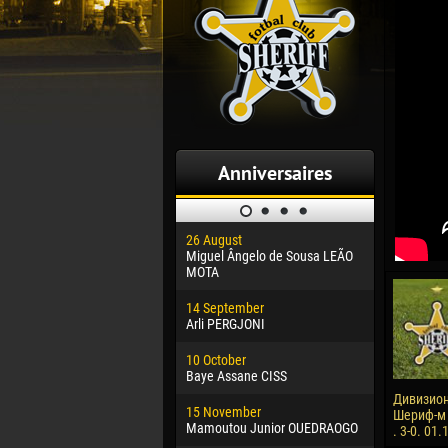
Anniversaires
26 August
30 January
Miguel Ângelo de Sousa LEÃO
Dhoraso M
MOTA
24 Februar
14 September
Vladislav 
Arli PERGJONI
02 March
10 October
Veaceslav
Baye Assane CISS
09 March
Дивизион
15 November
Emmanuel 
Шериф-м 
Mamoutou Junior OUEDRAOGO
. 3-0. 01
20 March