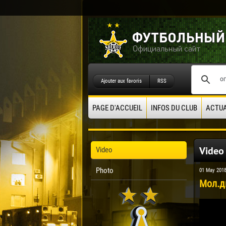
Ajouter aux favoris
RSS
PAGE D'ACCUEIL
INFOS DU CLUB
ACTUA
Video
Video
Photo
01 May 201
Мол.ди