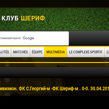
LITÉS
MATCHES
ÉQUIPE
MULTIMEDIA
LE COMPLEXE SPORTIF
L
8
визион. ФК С.Георгий-м -ФК Шериф-м . 0-0. 30.04.20