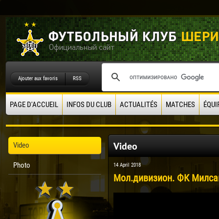
Ajouter aux favoris
RSS
PAGE D'ACCUEIL
INFOS DU CLUB
ACTUALITÉS
MATCHES
ÉQUI
Video
Video
Photo
14 April 2018
Мол.дивизион. ФК Милсам