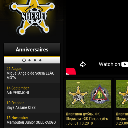
Anniversaires
26 August
30 January
04 M
Miguel Ângelo de Sousa LEÃO
Dhoraso Moreo KLAS
Vsev
MOTA
24 February
13 M
14 September
Vladislav COSTIN
Rena
Arli PERGJONI
02 March
15 J
10 October
Veaceslav COZMA
Kona
Baye Assane CISS
09 March
24 J
Дивизион-дубль. ФК
Дивизи
15 November
Emmanuel AFETSE
Vict
Шериф-м - ФК Петрокуб-м
Шериф-м
Mamoutou Junior OUEDRAOGO
. 3-0. 01.10.2018
0.23.0
20 March
28 J