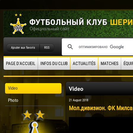
Ajouter aux favoris
RSS
PAGE D'ACCUEIL
INFOS DU CLUB
ACTUALITÉS
MATCHES
ÉQUI
Video
Video
Photo
21 August 2018
Мол.дивизион. ФК Милсам