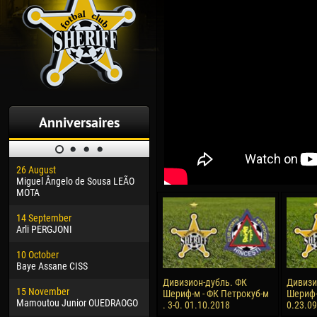
Anniversaires
26 August
30 January
04 M
Miguel Ângelo de Sousa LEÃO
Dhoraso Moreo KLAS
Vsev
MOTA
24 February
13 M
14 September
Vladislav COSTIN
Rena
Arli PERGJONI
02 March
15 J
10 October
Veaceslav COZMA
Kona
Baye Assane CISS
09 March
24 J
Дивизион-дубль. ФК
Дивизи
15 November
Emmanuel AFETSE
Vict
Шериф-м - ФК Петрокуб-м
Шериф-м
Mamoutou Junior OUEDRAOGO
. 3-0. 01.10.2018
0.23.0
20 March
28 J