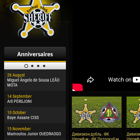
Anniversaires
26 August
30 January
04 M
Miguel Ângelo de Sousa LEÃO
Dhoraso Moreo KLAS
Vsev
MOTA
24 February
13 M
14 September
Vladislav COSTIN
Rena
Arli PERGJONI
02 March
15 J
10 October
Veaceslav COZMA
Kona
Baye Assane CISS
09 March
24 J
15 November
Emmanuel AFETSE
Vict
Mamoutou Junior OUEDRAOGO
Дивизион-дубль. ФК
Дивизи
Шериф-м - ФК Петрокуб-м
Шериф-м
20 March
28 J