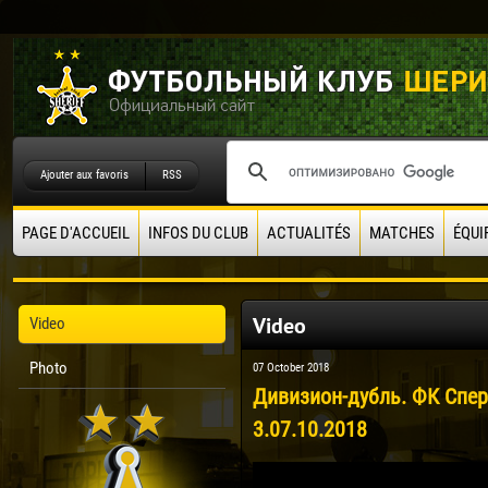
Ajouter aux favoris
RSS
PAGE D'ACCUEIL
INFOS DU CLUB
ACTUALITÉS
MATCHES
ÉQUI
Video
Video
Photo
07 October 2018
Дивизион-дубль. ФК Спер
3.07.10.2018