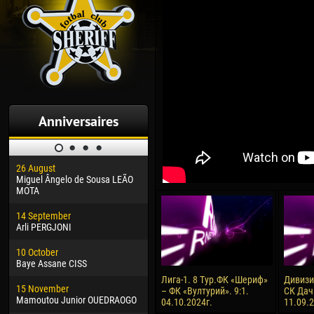
Anniversaires
26 August
30 January
04 M
Miguel Ângelo de Sousa LEÃO
Dhoraso Moreo KLAS
Vsev
MOTA
24 February
13 M
14 September
Vladislav COSTIN
Rena
Arli PERGJONI
02 March
15 J
10 October
Veaceslav COZMA
Kona
Baye Assane CISS
09 March
24 J
Лига-1. 8 Тур.ФК «Шериф»
Дивизия
15 November
Emmanuel AFETSE
Vict
– ФК «Вултурий». 9:1.
СК Дач
Mamoutou Junior OUEDRAOGO
04.10.2024г.
11.09.
20 March
28 J