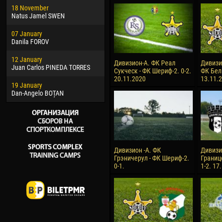
18 November
Jayder Moreno ASPRILLA
Soum
Natus Jamel SWEN
22 March
10 Ju
07 January
Samba KONÉ
Bou
Danila FOROV
26 March
15 Ju
12 January
Vitor Hugo Morais de OLIVEIRA
Ivan
Дивизион-А. ФК Реал
Дивизи
Juan Carlos PINEDA TORRES
Сукческ - ФК Шериф-2. 0-2.
ФК Бел
28 March
17 Ju
20.11.2020
13.11.
19 January
Raí LOPES DE OLIVEIRA
Jair
Dan-Angelo BOȚAN
Дивизион -А. ФК
Дивизи
Грэничерул - ФК Шериф-2.
Границ
0-1.
1-2. 17