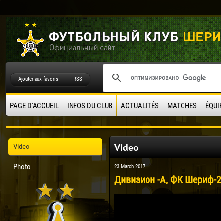
Ajouter aux favoris
RSS
PAGE D'ACCUEIL
INFOS DU CLUB
ACTUALITÉS
MATCHES
ÉQUI
Video
Video
Photo
23 March 2017
Дивизион -А, ФК Шериф-2 