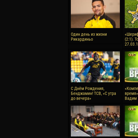
Один день из жизни
«Шериф
Рикардиньо
(2:1). 
27.03.
С Днём Рождения,
«Компе
Бенджамин! ТСВ, «С утра
время» 
до вечера»
Вадим 