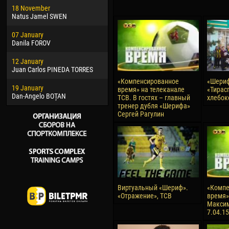
18 November
Jayder Moreno ASPRILLA
Soum
Natus Jamel SWEN
22 March
10 Ju
07 January
Samba KONÉ
Bou
Danila FOROV
26 March
15 Ju
12 January
Vitor Hugo Morais de OLIVEIRA
Ivan
Juan Carlos PINEDA TORRES
28 March
17 Ju
«Компенсированное
«Шериф
19 January
Raí LOPES DE OLIVEIRA
Jair
время» на телеканале
«Тирас
Dan-Angelo BOȚAN
ТСВ. В гостях – главный
хлебок
тренер дубля «Шерифа»
Сергей Рагулин
Виртуальный «Шериф».
«Компе
«Отражение», ТСВ
время» 
Максим
7.04.15