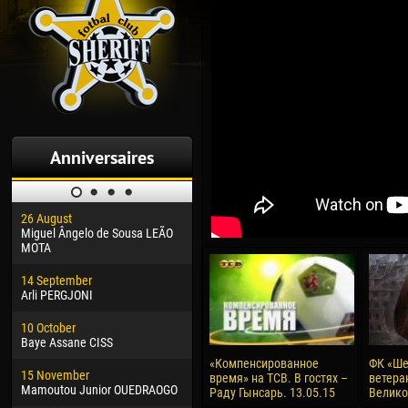
Anniversaires
26 August
30 January
04 M
Miguel Ângelo de Sousa LEÃO
Dhoraso Moreo KLAS
Vsev
MOTA
24 February
13 M
14 September
Vladislav COSTIN
Rena
Arli PERGJONI
02 March
15 J
10 October
Veaceslav COZMA
Kona
Baye Assane CISS
09 March
24 J
«Компенсированное
ФК «Ше
15 November
Emmanuel AFETSE
Vict
время» на ТСВ. В гостях –
ветера
Mamoutou Junior OUEDRAOGO
Раду Гынсарь. 13.05.15
Велик
20 March
28 J