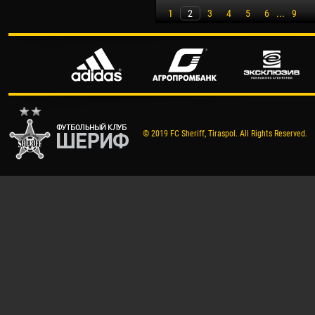
1
2
3
4
5
6
...
9
© 2019 FC Sheriff, Tiraspol. All Rights Reserved.