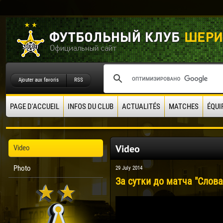
Ajouter aux favoris
RSS
PAGE D'ACCUEIL
INFOS DU CLUB
ACTUALITÉS
MATCHES
ÉQUI
Video
Video
Photo
29 July 2014
За сутки до матча "Слова