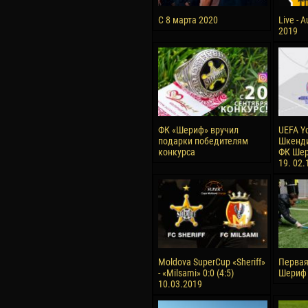
С 8 марта 2020
Live - 
2019
ФК «Шериф» вручил
UEFA Y
подарки победителям
Шкенди
конкурса
ФК Шер
19. 02.
Moldova SuperCup «Sheriff»
Первая
- «Milsami» 0:0 (4:5)
Шериф 
10.03.2019