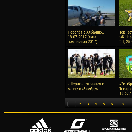
Перелёт в Албанию...
Тов. вс
18.07.2017 (лига
ФК Чер
чемпионов 2017)
2-1, 25
«Шериф» готовится к
«Зимбру
матчу с «Зимбру»
Товари
19.07.
1
2
3
4
5
6
...
9