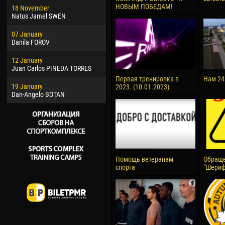
НОВЫМ ПОБЕДАМ!
18 November
Jayder Moreno ASPRILLA
Soum
Natus Jamel SWEN
22 March
10 Ju
07 January
Samba KONÉ
Bou
Danila FOROV
26 March
15 Ju
12 January
Vitor Hugo Morais de OLIVEIRA
Ivan
Juan Carlos PINEDA TORRES
28 March
17 Ju
Первая тренировка в
Нам 24
19 January
Raí LOPES DE OLIVEIRA
Jair
2023. (10.01.2023)
Dan-Angelo BOȚAN
Помощь ветеранам
Обраще
спорта
"Шериф