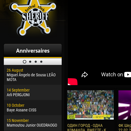
Anniversaires
26 August
30 January
04 M
Miguel Ângelo de Sousa LEÃO
Dhoraso Moreo KLAS
Vsev
MOTA
24 February
13 M
14 September
Vladislav COSTIN
Rena
Arli PERGJONI
02 March
15 J
10 October
Veaceslav COZMA
Kona
Baye Assane CISS
09 March
24 J
15 November
Emmanuel AFETSE
Vict
Mamoutou Junior OUEDRAOGO
ОДИН ГОРОД - ОДНА
ФК Шер
КОМАНДА. ВМЕСТЕ - К
22.02.
20 March
28 J