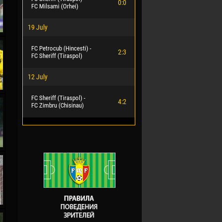
0:0
FC Milsami (Orhei)
19 July
FC Petrocub (Hincesti) -
2:3
FC Sheriff (Tiraspol)
12 July
FC Sheriff (Tiraspol) -
4:2
FC Zimbru (Chisinau)