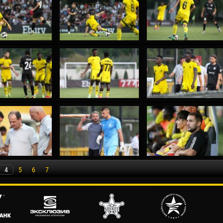
4
5
6
7