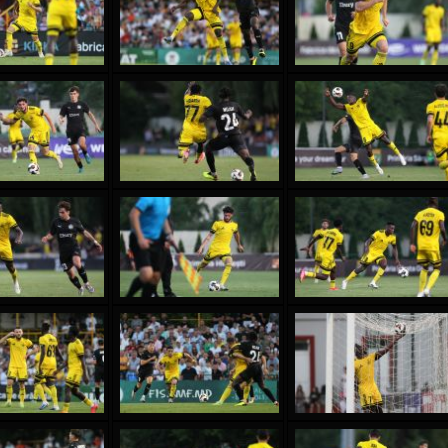
reno ASPRILLA
Soumaila MAGASSOUBA
10 July
NÉ
Bourama FOMBA
15 July
 Morais de OLIVEIRA
Ivan DYULGEROV
17 July
DE OLIVEIRA
Jair Ameth MODELO HERRERA