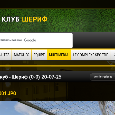
LITÉS
MATCHES
ÉQUIPE
MULTIMEDIA
LE COMPLEXE SPORTIF
L
куб - Шериф (0-0) 20-07-25
Vers les galeries
5
001.JPG