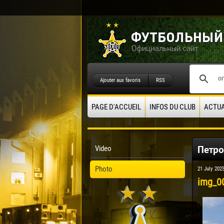
Ajouter aux favoris
RSS
PAGE D'ACCUEIL
INFOS DU CLUB
ACTUA
Петро
Video
Photo
21 July 202
img_0