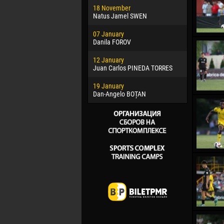
18 November
Jayder Mo
Natus Jamel SWEN
22 March
07 January
Samba KO
Danila FOROV
26 March
12 January
Vitor Hugo
Juan Carlos PINEDA TORRES
28 March
19 January
Raí LOPES 
Dan-Angelo BOȚAN