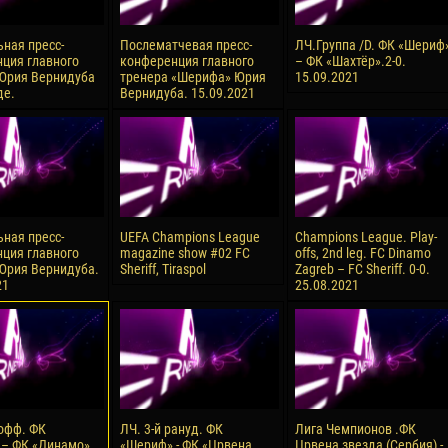
ная пресс-
Послематчевая пресс-
ЛЧ.Группа /D. ФК «Шериф
ция главного
конференция главного
– ФК «Шахтёр».2-0.
Юрия Вернидуба
тренера «Шерифа» Юрия
15.09.2021
де.
Вернидуба. 15.09.2021
ная пресс-
UEFA Champions League
Champions League. Play-
ция главного
magazine show #02 FC
offs, 2nd leg. FC Dinamo
Юрия Вернидуба.
Sheriff, Tiraspol
Zagreb – FC Sheriff. 0-0.
21
25.08.2021
офф. ФК
ЛЧ. 3-й рануд. ФК
Лига Чемпионов .ФК
– ФК «Динамо»
«Шериф» - ФК «Црвена
Црвена звезда (Сербия) -