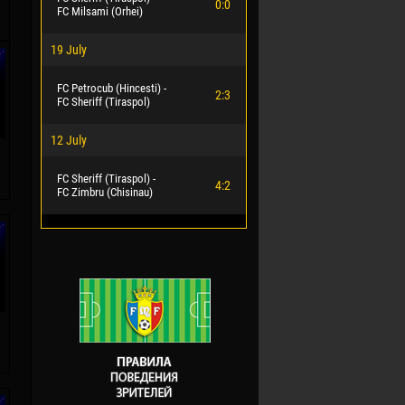
0:0
FC Milsami (Orhei)
19 July
FC Petrocub (Hincesti) -
2:3
FC Sheriff (Tiraspol)
12 July
.
FC Sheriff (Tiraspol) -
4:2
FC Zimbru (Chisinau)