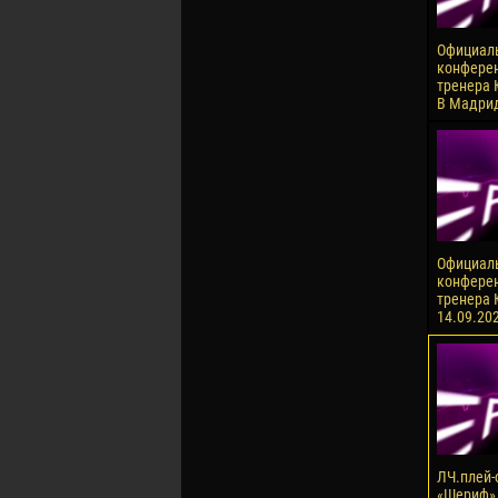
Официаль
конферен
тренера 
В Мадри
Официаль
конферен
тренера 
14.09.20
ЛЧ.плей-
«Шериф» 