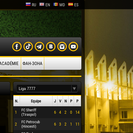
RU
EN
MD
ES
’ACADÉMIE
ФАН-ЗОНА
N.
Equipe
J
V
N
P
P
FC Sheriff
1
6
4
2
0
14
(Tiraspol)
FC Petrocub
2
6
3
2
1
11
(Hincesti)