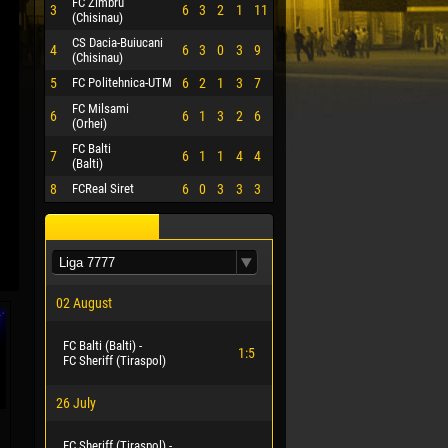
FC Zimbru
3
6
3
2
1
11
(Chisinau)
CS Dacia-Buiucani
4
6
3
0
3
9
(Chisinau)
5
FC Politehnica-UTM
6
2
1
3
7
FC Milsami
6
6
1
3
2
6
(Orhei)
FC Balti
7
6
1
1
4
4
(Balti)
8
FCReal Siret
6
0
3
3
3
02 August
FC Balti (Balti) -
1:5
FC Sheriff (Tiraspol)
26 July
FC Sheriff (Tiraspol) -