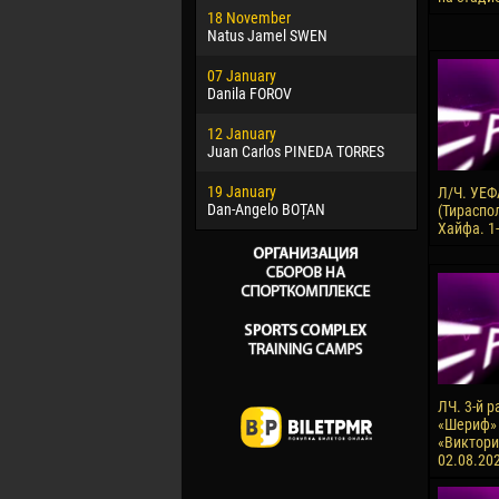
18 November
Jayder Mo
Natus Jamel SWEN
22 March
07 January
Samba KO
Danila FOROV
26 March
12 January
Vitor Hugo
Juan Carlos PINEDA TORRES
28 March
19 January
Raí LOPES 
Л/Ч. УЕФ
Dan-Angelo BOȚAN
(Тираспо
Хайфа. 1-
ЛЧ. 3-й р
«Шериф»
«Виктория
02.08.20