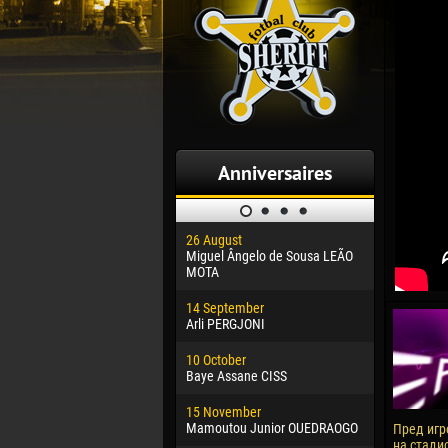
Anniversaires
26 August
30 January
Miguel Ângelo de Sousa LEÃO
Dhoraso M
MOTA
24 Februar
14 September
Vladislav 
Arli PERGJONI
02 March
10 October
Veaceslav
Baye Assane CISS
09 March
15 November
Emmanuel 
Mamoutou Junior OUEDRAOGO
Пред игр
на стади
20 March