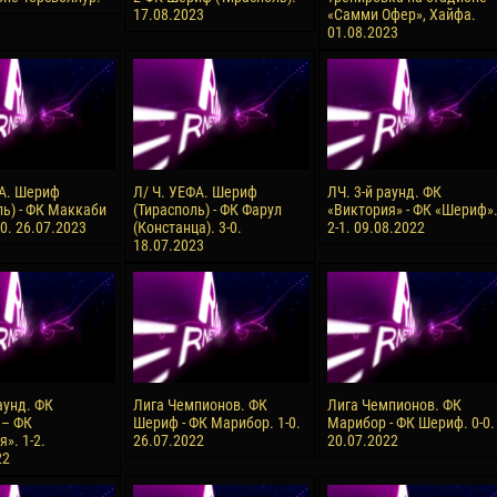
17.08.2023
«Самми Офер», Хайфа.
reno ASPRILLA
Soumaila MAGASSOUBA
01.08.2023
10 July
NÉ
Bourama FOMBA
15 July
 Morais de OLIVEIRA
Ivan DYULGEROV
17 July
DE OLIVEIRA
Jair Ameth MODELO HERRERA
А. Шериф
Л/ Ч. УЕФА. Шериф
ЛЧ. 3-й раунд. ФК
ль) - ФК Маккаби
(Тирасполь) - ФК Фарул
«Виктория» - ФК «Шериф»
0. 26.07.2023
(Констанца). 3-0.
2-1. 09.08.2022
18.07.2023
аунд. ФК
Лига Чемпионов. ФК
Лига Чемпионов. ФК
 – ФК
Шериф - ФК Марибор. 1-0.
Марибор - ФК Шериф. 0-0.
». 1-2.
26.07.2022
20.07.2022
22