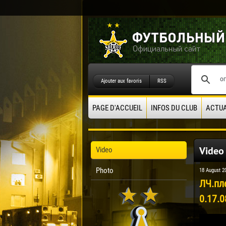
Ajouter aux favoris
RSS
PAGE D'ACCUEIL
INFOS DU CLUB
ACTUA
Video
Video
Photo
18 August 2
ЛЧ.пл
0.17.0