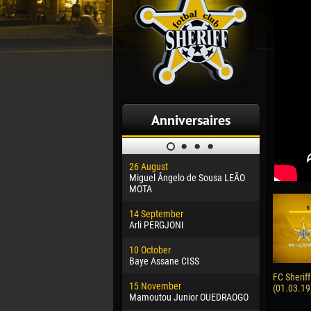
Anniversaires
26 August
30 January
Miguel Ângelo de Sousa LEÃO
Dhoraso M
MOTA
24 Februar
14 September
Vladislav 
Arli PERGJONI
02 March
10 October
Veaceslav
Baye Assane CISS
09 March
FC Sheriff
15 November
Emmanuel 
(01.03.19
Mamoutou Junior OUEDRAOGO
20 March