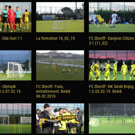
reno ASPRILLA
Soumaila MAGASSOUBA
10 July
NÉ
Bourama FOMBA
15 July
 Morais de OLIVEIRA
Ivan DYULGEROV
- Dila Gori 1:1
La formation 18_02_19.
FC Sheriff - Daejeon Citizen
3:1 (11_02)
17 July
DE OLIVEIRA
Jair Ameth MODELO HERRERA
 - Olympik
FC Sheriff. Frais,
FC Sheriff - NK Siroki Brijeg.
1:2.07.02.19.
entraînement. Belek
1:2.03.02.19. Belek
06.02.2019