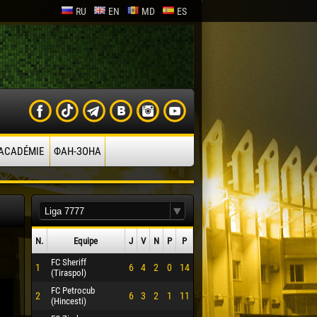
RU
EN
MD
ES
’ACADÉMIE
ФАН-ЗОНА
N.
Equipe
J
V
N
P
P
FC Sheriff
1
6
4
2
0
14
(Tiraspol)
FC Petrocub
2
6
3
2
1
11
(Hincesti)