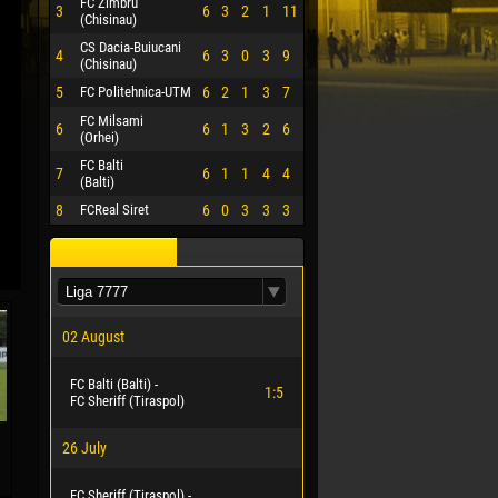
FC Zimbru
3
6
3
2
1
11
(Chisinau)
CS Dacia-Buiucani
4
6
3
0
3
9
(Chisinau)
5
FC Politehnica-UTM
6
2
1
3
7
FC Milsami
6
6
1
3
2
6
(Orhei)
FC Balti
7
6
1
1
4
4
(Balti)
8
FCReal Siret
6
0
3
3
3
02 August
FC Balti (Balti) -
1:5
FC Sheriff (Tiraspol)
26 July
FC Sheriff (Tiraspol) -