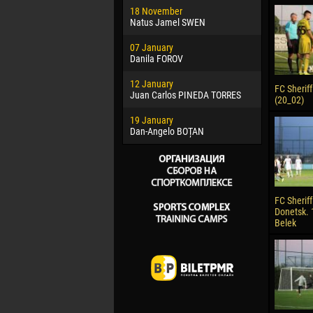
18 November
Jayder Mo
Natus Jamel SWEN
22 March
07 January
Samba KO
Danila FOROV
26 March
12 January
Vitor Hugo
FC Sheriff 
Juan Carlos PINEDA TORRES
(20_02)
28 March
19 January
Raí LOPES 
Dan-Angelo BOȚAN
FC Sheriff
Donetsk. 
Belek