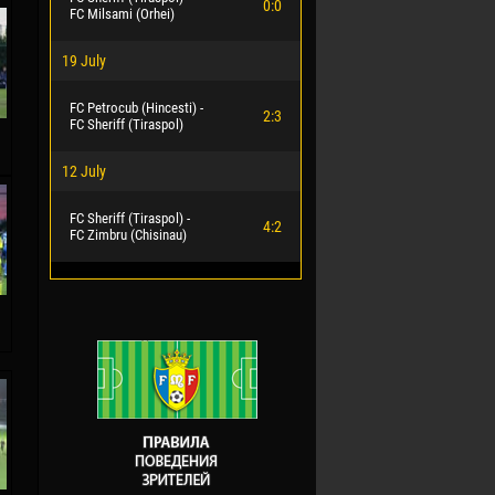
0:0
FC Milsami (Orhei)
19 July
FC Petrocub (Hincesti) -
2:3
FC Sheriff (Tiraspol)
12 July
FC Sheriff (Tiraspol) -
4:2
FC Zimbru (Chisinau)