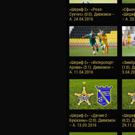
«Шериф-2» - «Реал-
«Сфынт
Сукчес» (0:0). Дивизион –
«Шериф
А. 24.04.2016
– А. 20
«Шериф-2» - «Интерспорт-
«Зимбр
Арома» (5:1). Дивизион –
(1:0). 
А. 11.04.2016
3.04.2
«Шериф-2» - «Дачия-2
«Шериф
Буюканы» (2:0). Дивизион
(6:2). 
– А. 13.03.2016
29.11.