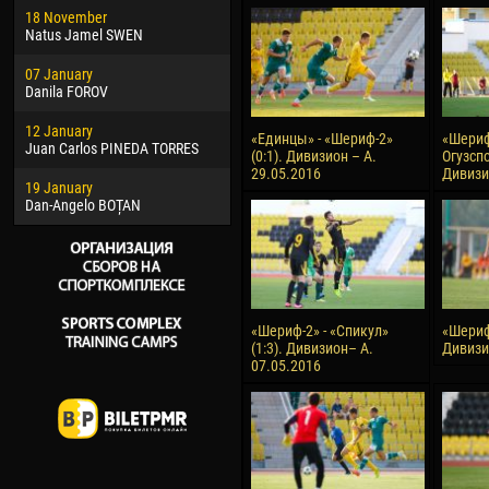
18 November
Jayder Moreno ASPRILLA
Soum
Natus Jamel SWEN
22 March
10 Ju
07 January
Samba KONÉ
Bou
Danila FOROV
26 March
15 Ju
12 January
Vitor Hugo Morais de OLIVEIRA
Ivan
«Единцы» - «Шериф-2»
«Шериф-
Juan Carlos PINEDA TORRES
(0:1). Дивизион – А.
Огузспо
28 March
17 Ju
29.05.2016
Дивизи
19 January
Raí LOPES DE OLIVEIRA
Jair
Dan-Angelo BOȚAN
«Шериф-2» - «Спикул»
«Шериф-
(1:3). Дивизион– А.
Дивизи
07.05.2016