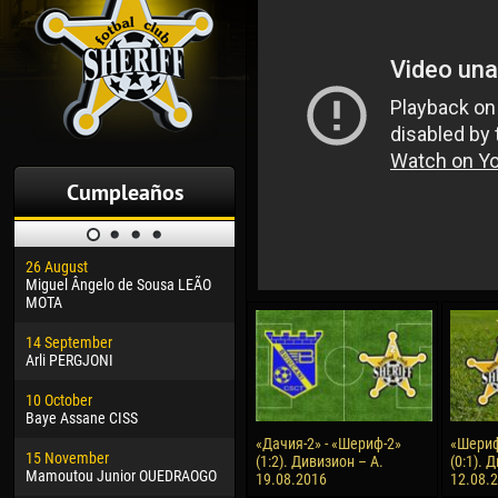
Cumpleaños
26 August
30 January
04 M
Miguel Ângelo de Sousa LEÃO
Dhoraso Moreo KLAS
Vsev
MOTA
24 February
13 M
14 September
Vladislav COSTIN
Rena
Arli PERGJONI
02 March
15 J
10 October
Veaceslav COZMA
Kona
Baye Assane CISS
09 March
24 J
«Дачия-2» - «Шериф-2»
«Шериф
15 November
Emmanuel AFETSE
Vict
(1:2). Дивизион – А.
(0:1). 
Mamoutou Junior OUEDRAOGO
19.08.2016
12.08.
20 March
28 J