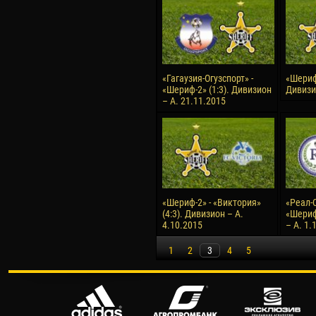
«Гагаузия-Огузспорт» -
«Шериф-
«Шериф-2» (1:3). Дивизион
Дивизи
– А. 21.11.2015
«Шериф-2» - «Виктория»
«Реал-С
(4:3). Дивизион – А.
«Шериф
4.10.2015
– А. 1.
1
2
3
4
5