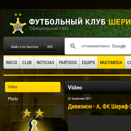
Añadir a los favoritos
RSS
INICIO
CLUB
NOTICIAS
PARTIDOS
EQUIPO
MULTIMEDIA
C
Video
Video
Photo
22 September 2017
Дивизион - А, ФК Шериф-2