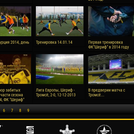
урция 2014, день
Тренировка 14.01.14
Первая тренировка
ФК"Шериф" в 2014 году
ор забитых
Лига Европы, Шериф -
В предверии матча с
 части сезона
Тромсё, 2-0, 12-12-2013
Тромсё...
4, ФК "Шериф"
6
7
8
9