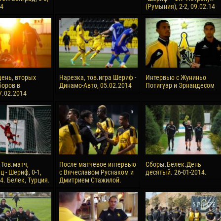
14
(Румыния), 2-2, 09.02.14
reno ASPRILLA
Soumaila MAGASSOUBA
10 July
NÉ
Bourama FOMBA
15 July
 Morais de OLIVEIRA
Ivan DYULGEROV
17 July
ень, вторых
Нарезка, тов.игра Шериф -
Интервью с Жуниньо
DE OLIVEIRA
Jair Ameth MODELO HERRERA
боров в
Динамо-Авто, 05.02.2014
Потигуар и Эрнандесом
7.02.2014
 Тов.матч,
После матчевое интервью
Сборы.Белек.День
 - Шериф, 0-1,
с Вячеславом Руснаком и
десятый. 26-01-2014.
4. Белек, Турция.
Дмитрием Стажилой.