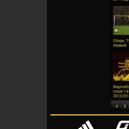
Сборы. Т
первый.
Видеообз
голов 1-й
2013/201
4
5