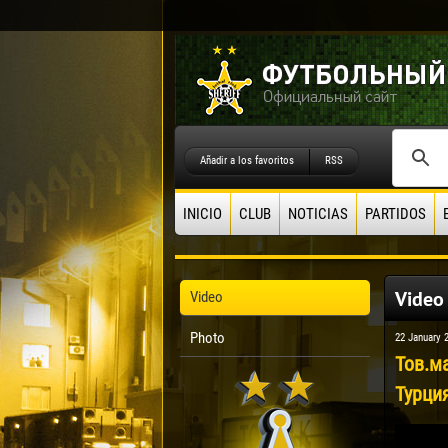
Añadir a los favoritos
RSS
INICIO
CLUB
NOTICIAS
PARTIDOS
Video
Video
Photo
22 January 
Тов.м
Турция