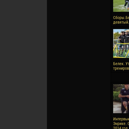
Сборы.Б
девятый.
Белек. У
трениров
Интервью
Энрике. 
2014 год.