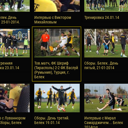
елек.День
Интервью с Виктором
Тренировка 24.01.14
 25-01-2014.
Михайловым
тренняя
Тов.матч, ФК Шериф
Сборы. Белек. День
ка 23.01.14
(Тирасполь) 2-2 ФК Васлуй
пятый, 21-01-2014
(Румыния), Турция, г.
Белек
 с Луваннором
Сборы. День третий.
Интервью с Мирал
Сборы, Белек
Белек 19.01.14
Самарджичем... Белек
2014год.