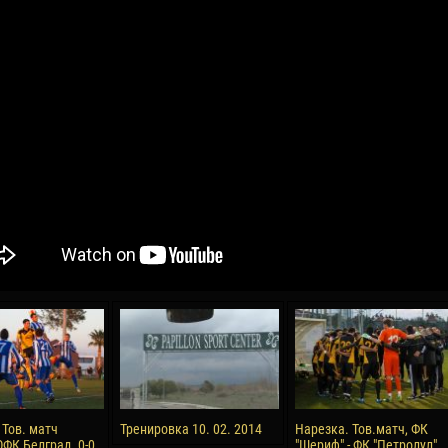
04 May
21 July
oreo KLAS
Vsevolod NIHAEV
Emil TIMBUR
y
13 May
24 July
COSTIN
Renat JOSAN
Mihail COROTCOV
15 June
27 July
 COZMA
Konan Jaures-Ulrich LOUKOU
Vladimir FRATEA
24 June
AFETSE
Victor CIUMAȘU
 Тов. матч
Тренировка 10. 02. 2014
Нарезка. Тов.матч, ФК
ФК Белград, 0-0,
"Шериф" - ФК "Петролул"
28 June