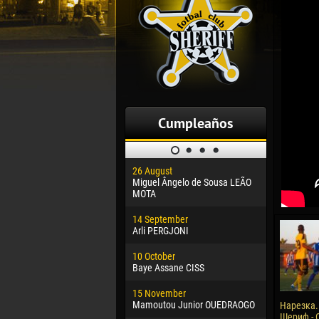
Cumpleaños
26 August
30 January
Miguel Ângelo de Sousa LEÃO
Dhoraso M
MOTA
24 Februar
14 September
Vladislav 
Arli PERGJONI
02 March
10 October
Veaceslav
Baye Assane CISS
09 March
15 November
Emmanuel 
Mamoutou Junior OUEDRAOGO
Нарезка.
Шериф - О
20 March