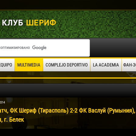
EQUIPO
MULTIMEDIA
COMPLEJO DEPORTIVO
LA ACADEMIA
ФАН-З
2014
атч, ФК Шериф (Тирасполь) 2-2 ФК Васлуй (Румыния),
, г. Белек