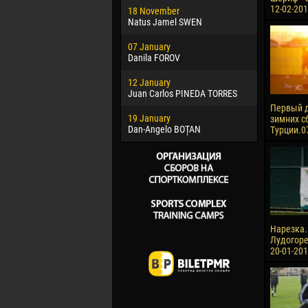
12-02-20
18 November
Jayder Mo
Natus Jamel SWEN
22 March
07 January
Samba KO
Danila FOROV
26 March
12 January
Vitor Hugo
Juan Carlos PINEDA TORRES
28 March
Первый д
19 January
Raí LOPES 
зимних с
Dan-Angelo BOȚAN
Турции.0
Нарезка.
Лудогорец
20-01-201