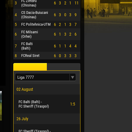
FC Zimbru
3
6
3
2
1
11
(Chisinau)
CS Dacia-Buiucani
4
6
3
0
3
9
(Chisinau)
5
FC Politehnica-UTM
6
2
1
3
7
FC Milsami
6
6
1
3
2
6
(Orhei)
FC Balti
7
6
1
1
4
4
(Balti)
8
FCReal Siret
6
0
3
3
3
02 August
FC Balti (Balti) -
1:5
FC Sheriff (Tiraspol)
26 July
FC Sheriff (Tiraspol) -