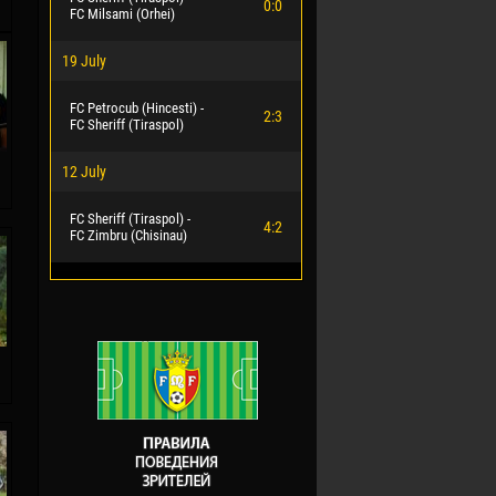
0:0
FC Milsami (Orhei)
19 July
FC Petrocub (Hincesti) -
2:3
FC Sheriff (Tiraspol)
12 July
FC Sheriff (Tiraspol) -
4:2
FC Zimbru (Chisinau)