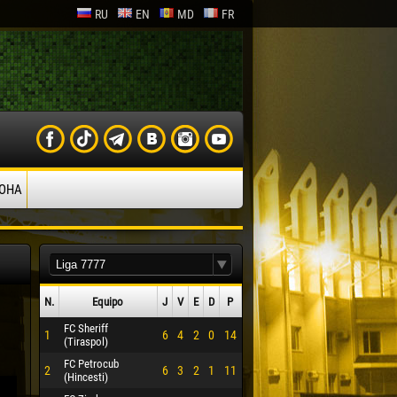
RU
EN
MD
FR
ОНА
N.
Equipo
J
V
Е
D
P
FC Sheriff
1
6
4
2
0
14
(Tiraspol)
FC Petrocub
2
6
3
2
1
11
(Hincesti)