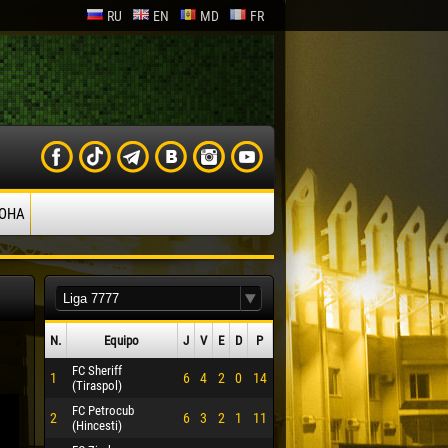
RU
EN
MD
FR
ОНА
N.
Equipo
J
V
Е
D
P
FC Sheriff
1
6
4
2
0
14
(Tiraspol)
FC Petrocub
2
6
3
2
1
11
(Hincesti)