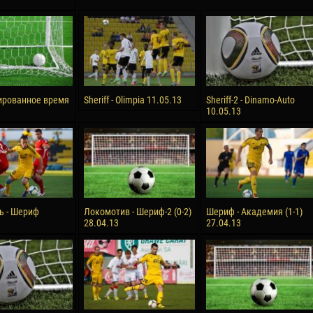
ированное время
Sheriff - Olimpia 11.05.13
Sheriff-2 - Dinamo-Auto
10.05.13
ь - Шериф
Локомотив - Шериф-2 (0-2)
Шериф - Академия (1-1)
28.04.13
27.04.13