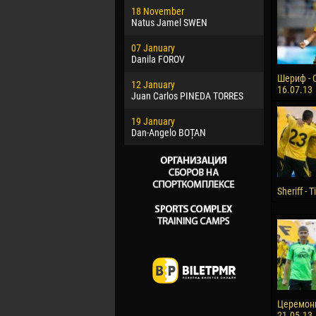
18 November
Jayder Mo
Natus Jamel SWEN
22 March
07 January
Samba KO
Danila FOROV
26 March
Шериф - 
12 January
Vitor Hugo
16.07.13
Juan Carlos PINEDA TORRES
28 March
19 January
Raí LOPES 
Dan-Angelo BOȚAN
Sheriff - 
Церемон
21.05.13