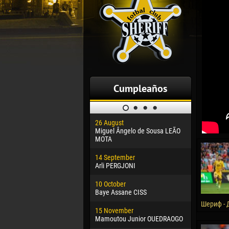
Cumpleaños
26 August
30 January
Miguel Ângelo de Sousa LEÃO
Dhoraso M
MOTA
24 Februar
14 September
Vladislav 
Arli PERGJONI
02 March
10 October
Veaceslav
Baye Assane CISS
09 March
Шериф - 
15 November
Emmanuel 
Mamoutou Junior OUEDRAOGO
20 March