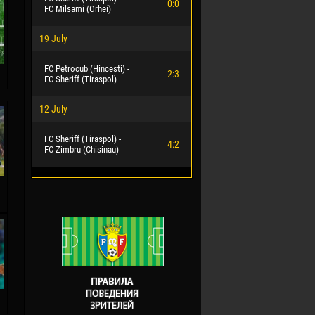
0:0
FC Milsami (Orhei)
19 July
FC Petrocub (Hincesti) -
2:3
FC Sheriff (Tiraspol)
12 July
FC Sheriff (Tiraspol) -
4:2
FC Zimbru (Chisinau)