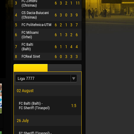
FC Zimbru
3
6
3
2
1
11
(Chisinau)
CS Dacia-Buiucani
4
6
3
0
3
9
(Chisinau)
5
FC Politehnica-UTM
6
2
1
3
7
FC Milsami
6
6
1
3
2
6
(Orhei)
FC Balti
7
6
1
1
4
4
(Balti)
8
FCReal Siret
6
0
3
3
3
02 August
FC Balti (Balti) -
1:5
FC Sheriff (Tiraspol)
26 July
FC Sheriff (Tiraspol) -