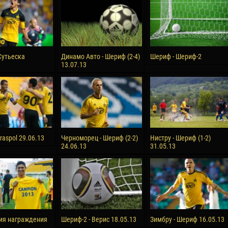
reno ASPRILLA
Soumaila MAGASSOUBA
10 July
NÉ
Bourama FOMBA
15 July
Сутьеска
Динамо Авто - Шериф (2-4)
Шериф - Шериф-2
 Morais de OLIVEIRA
Ivan DYULGEROV
13.07.13
17 July
DE OLIVEIRA
Jair Ameth MODELO HERRERA
Tiraspol 29.06.13
Черноморец - Шериф (2-2)
Нистру - Шериф (1-2)
24.06.13
31.05.13
ия награждения
Шериф-2 - Верис 18.05.13
Зимбру - Шериф 16.05.13