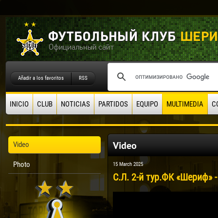
Añadir a los favoritos
RSS
INICIO
CLUB
NOTICIAS
PARTIDOS
EQUIPO
MULTIMEDIA
C
Video
Video
Photo
15 March 2025
С.Л. 2-й тур.ФК «Шериф» -