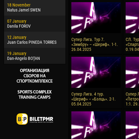
18 November
Jayder Moreno ASPRILLA
Soum
Natus Jamel SWEN
22 March
10 Ju
07 January
Samba KONÉ
Bou
Danila FOROV
26 March
15 Ju
12 January
Vitor Hugo Morais de OLIVEIRA
Ivan
Супер Лига. Тур 7.
СЛ. Ту
Juan Carlos PINEDA TORRES
«Зимбру» – «Шериф». 1-1.
«Спарт
28 March
17 Ju
26.04.2025
0.19.0
19 January
Raí LOPES DE OLIVEIRA
Jair
Dan-Angelo BOȚAN
Супер Лига. 4 тур.
Супер Л
«Шериф» – «Бэлць». 2-1.
«Петро
05.04.2025
1:1. 29