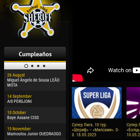
Cumpleaños
26 August
30 January
04 M
Miguel Ângelo de Sousa LEÃO
Dhoraso Moreo KLAS
Vsev
MOTA
24 February
13 M
14 September
Vladislav COSTIN
Rena
Arli PERGJONI
02 March
15 J
10 October
Veaceslav COZMA
Kona
Baye Assane CISS
09 March
24 J
Супер Лига. 10 тур.
Супер Л
15 November
Emmanuel AFETSE
Vict
«Шериф» – «Милсами». 0-
«Бэлць
Mamoutou Junior OUEDRAOGO
0. 18.05.2025
10.05.
20 March
28 J