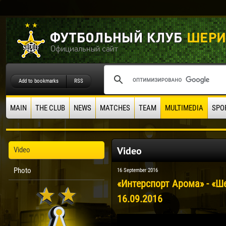
Add to bookmarks
RSS
MAIN
THE CLUB
NEWS
MATCHES
TEAM
MULTIMEDIA
SPO
Video
Video
Photo
16 September 2016
«Интерспорт Арома» - «Ше
16.09.2016