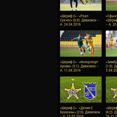
«Шериф-2» - «Реал-
«Сфынт
Сукчес» (0:0). Дивизион –
«Шериф
А. 24.04.2016
– А. 20
«Шериф-2» - «Интерспорт-
«Зимбр
Арома» (5:1). Дивизион –
(1:0). 
А. 11.04.2016
3.04.2
«Шериф-2» - «Дачия-2
«Шериф
Буюканы» (2:0). Дивизион
(6:2). 
– А. 13.03.2016
29.11.