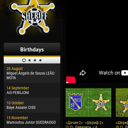
Birthdays
26 August
30 January
04 M
Miguel Ângelo de Sousa LEÃO
Dhoraso Moreo KLAS
Vsev
MOTA
24 February
13 M
14 September
Vladislav COSTIN
Rena
Arli PERGJONI
02 March
24 M
10 October
Veaceslav COZMA
Nico
Baye Assane CISS
09 March
15 J
15 November
Emmanuel AFETSE
Kona
Mamoutou Junior OUEDRAOGO
«Дачия-2» - «Шериф-2»
«Шериф
(1:2). Дивизион – А.
(0:1). 
20 March
24 J