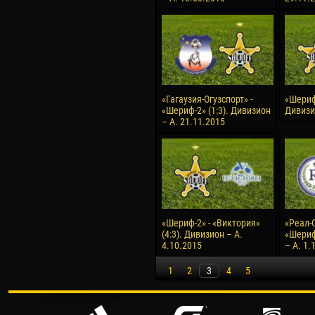
«Гагаузия-Огузспорт» -
«Шериф-
«Шериф-2» (1:3). Дивизион
Дивизи
– А. 21.11.2015
«Шериф-2» - «Виктория»
«Реал-С
(4:3). Дивизион – А.
«Шериф
4.10.2015
– А. 1.
1
2
3
4
5