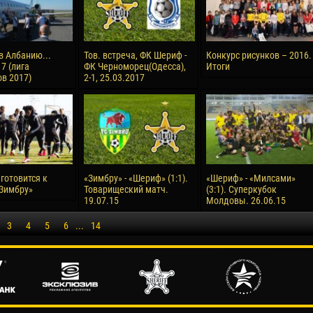
в Албанию...
Тов. встреча, ФК Шериф -
Конкурс рисунков – 2016.
7 (лига
ФК Черноморец(Одесса),
Итоги
в 2017)
2-1, 25.03.2017
готовится к
«Зимбру» - «Шериф» (1:1).
«Шериф» - «Милсами»
«Зимбру»
Товарищеский матч.
(3:1). Суперкубок
19.07.15
Молдовы. 26.06.15
3
4
5
6
...
14