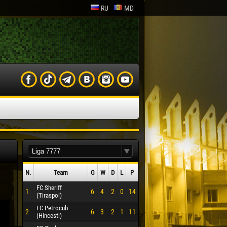
RU
MD
N.
Team
G
W
D
L
P
FC Sheriff
1
6
4
2
0
14
(Tiraspol)
FC Petrocub
2
6
3
2
1
11
(Hincesti)