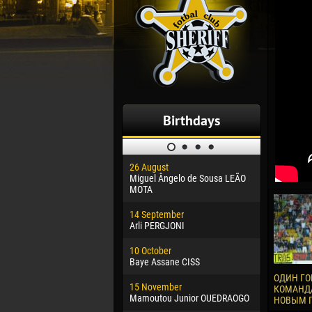
Birthdays
26 August
30 January
Miguel Ângelo de Sousa LEÃO
Dhoraso M
MOTA
24 Februar
14 September
Vladislav 
Arli PERGJONI
02 March
10 October
Veaceslav
Baye Assane CISS
09 March
ОДИН ГО
15 November
Emmanuel 
КОМАНДА
Mamoutou Junior OUEDRAOGO
НОВЫМ 
20 March