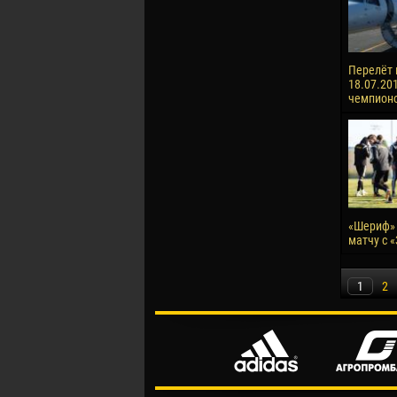
Перелёт 
18.07.201
чемпионо
«Шериф» 
матчу с 
1
2