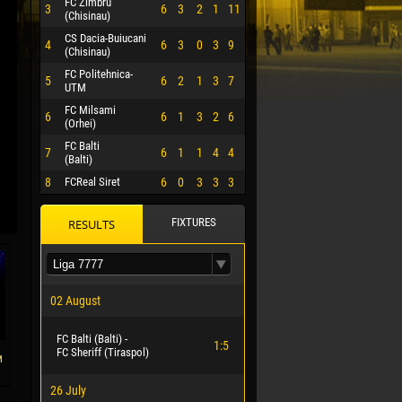
FC Zimbru
3
6
3
2
1
11
(Chisinau)
CS Dacia-Buiucani
4
6
3
0
3
9
(Chisinau)
FC Politehnica-
5
6
2
1
3
7
UTM
FC Milsami
6
6
1
3
2
6
(Orhei)
FC Balti
7
6
1
1
4
4
(Balti)
8
FCReal Siret
6
0
3
3
3
FIXTURES
RESULTS
 HERRERA
02 August
FC Balti (Balti) -
1:5
FC Sheriff (Tiraspol)
м
26 July