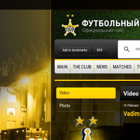
Add to bookmarks
RSS
MAIN
THE CLUB
NEWS
MATCHES
T
Video
Video
Photo
16 February
Vadim 