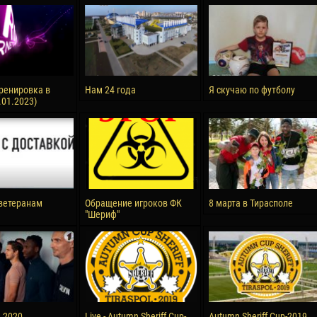
reno ASPRILLA
Victor CIUMAȘU
28 June
NÉ
Soumaila MAGASSOUBA
10 July
 Morais de OLIVEIRA
Bourama FOMBA
ренировка в
Нам 24 года
Я скучаю по футболу
.01.2023)
15 July
DE OLIVEIRA
Ivan DYULGEROV
ветеранам
Обращение игроков ФК
8 марта в Тирасполе
"Шериф"
а 2020
Live - Autumn Sheriff Cup-
Autumn Sheriff Cup-2019