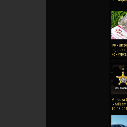
ФК «Шери
подарки 
конкурса
Moldova S
- «Milsami
10.03.20