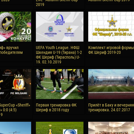
2019
ф» вручил
UEFA Youth League. НФШ
Комплект игровой формы
победителям
Шкендия U-19 (Тирана) 1-2
ФК Шериф 2019-20
ФК Шериф (Тирасполь) U-
19. 02.10.2019
uperCup «Sheriff»
Первая тренировка ФК
Прилёт в Баку и вечерняя
» 0:0 (4:5)
Шериф в 2018 году
тренировка. 24.07.2017
19