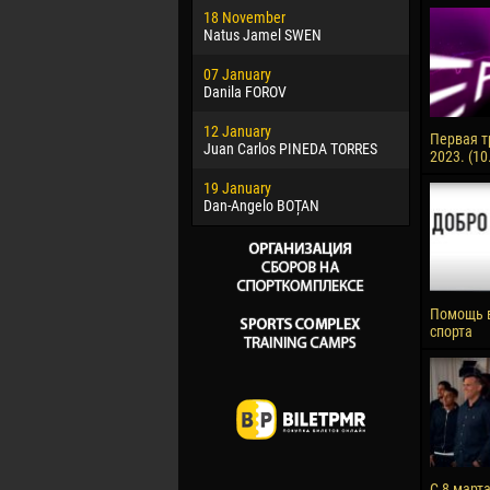
18 November
Jayder Mo
Natus Jamel SWEN
22 March
07 January
Samba KO
Danila FOROV
26 March
12 January
Vitor Hugo
Первая т
Juan Carlos PINEDA TORRES
2023. (10
28 March
19 January
Raí LOPES 
Dan-Angelo BOȚAN
Помощь 
спорта
С 8 март