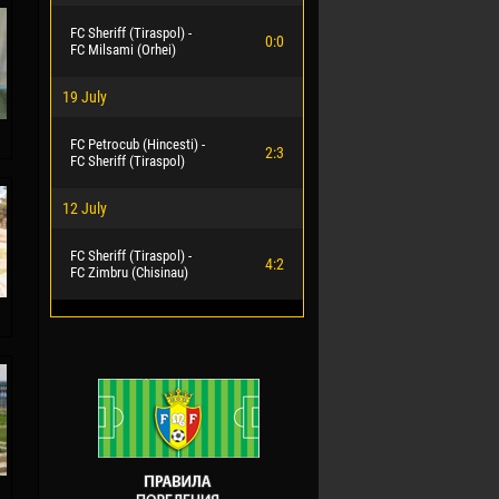
FC Sheriff (Tiraspol) -
0:0
FC Milsami (Orhei)
19 July
FC Petrocub (Hincesti) -
2:3
FC Sheriff (Tiraspol)
12 July
FC Sheriff (Tiraspol) -
4:2
FC Zimbru (Chisinau)