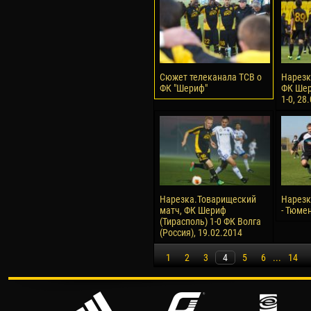
Сюжет телеканала ТСВ о
Нарезк
ФК "Шериф"
ФК Шер
1-0, 28
Нарезка.Товарищеский
Нарезк
матч, ФК Шериф
- Тюмен
(Тирасполь) 1-0 ФК Волга
(Россия), 19.02.2014
1
2
3
4
5
6
...
14