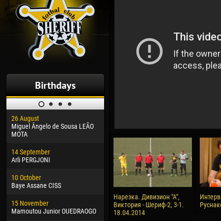
Birthdays
26 August
30 January
04 M
Miguel Ângelo de Sousa LEÃO
Dhoraso Moreo KLAS
Vsev
MOTA
24 February
13 M
14 September
Vladislav COSTIN
Rena
Arli PERGJONI
02 March
24 M
10 October
Veaceslav COZMA
Nico
Baye Assane CISS
09 March
15 J
Нарезка. Дивизион "А",
Интерв
15 November
Emmanuel AFETSE
Kona
Виктория - Шериф-2, 3-1.
Руснак
Mamoutou Junior OUEDRAOGO
18.04.2014
20 March
24 J