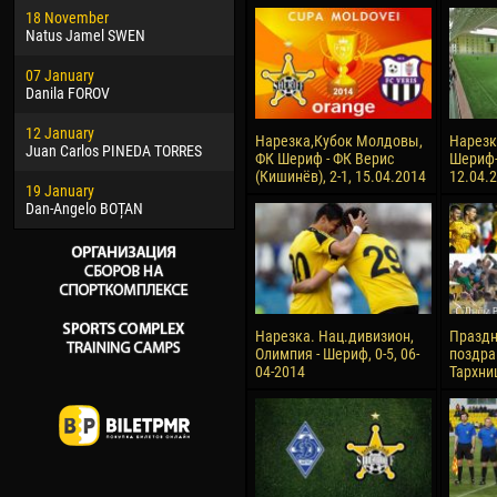
18 November
Jayder Moreno ASPRILLA
Vict
Natus Jamel SWEN
22 March
28 J
07 January
Samba KONÉ
Soum
Danila FOROV
26 March
10 Ju
12 January
Vitor Hugo Morais de OLIVEIRA
Bou
Нарезка,Кубок Молдовы,
Нарезка
Juan Carlos PINEDA TORRES
ФК Шериф - ФК Верис
Шериф-2
28 March
15 Ju
(Кишинёв), 2-1, 15.04.2014
12.04.
19 January
Raí LOPES DE OLIVEIRA
Ivan
Dan-Angelo BOȚAN
Нарезка. Нац.дивизион,
Празд
Олимпия - Шериф, 0-5, 06-
поздра
04-2014
Тархни