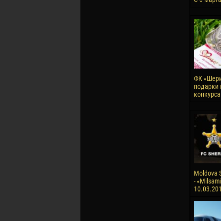
ФК «Шери
подарки 
конкурса
Moldova S
- «Milsami
10.03.20