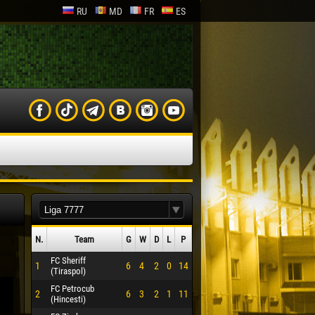
RU
MD
FR
ES
N.
Team
G
W
D
L
P
FC Sheriff
1
6
4
2
0
14
(Tiraspol)
FC Petrocub
2
6
3
2
1
11
(Hincesti)