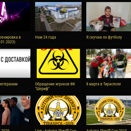
reno ASPRILLA
Victor CIUMAȘU
28 June
NÉ
Soumaila MAGASSOUBA
10 July
 Morais de OLIVEIRA
Bourama FOMBA
ренировка в
Нам 24 года
Я скучаю по футболу
.01.2023)
15 July
DE OLIVEIRA
Ivan DYULGEROV
ветеранам
Обращение игроков ФК
8 марта в Тирасполе
"Шериф"
а 2020
Live - Autumn Sheriff Cup-
Autumn Sheriff Cup-2019