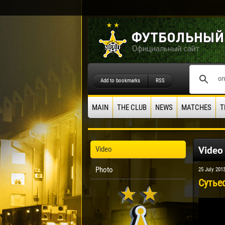
Add to bookmarks
RSS
MAIN
THE CLUB
NEWS
MATCHES
T
Video
Video
Photo
25 July 201
Сутье