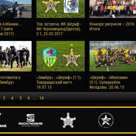
в Албанию...
Тов. встреча, ФК Шериф -
Конкурс рисунков – 2016.
7 (лига
ФК Черноморец(Одесса),
Итоги
в 2017)
2-1, 25.03.2017
готовится к
«Зимбру» - «Шериф» (1:1).
«Шериф» - «Милсами»
«Зимбру»
Товарищеский матч.
(3:1). Суперкубок
19.07.15
Молдовы. 26.06.15
3
4
5
6
...
14