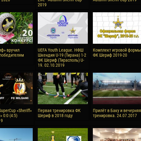
2019
ф» вручил
UEFA Youth League. НФШ
Комплект игровой формы
победителям
Шкендия U-19 (Тирана) 1-2
ФК Шериф 2019-20
ФК Шериф (Тирасполь) U-
19. 02.10.2019
uperCup «Sheriff»
Первая тренировка ФК
Прилёт в Баку и вечерняя
» 0:0 (4:5)
Шериф в 2018 году
тренировка. 24.07.2017
19