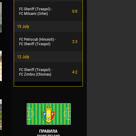
FC Sheriff (Tiraspol) -
0:0
FC Milsami (Orhei)
19 July
FC Petrocub (Hincesti) -
2:3
FC Sheriff (Tiraspol)
12 July
FC Sheriff (Tiraspol) -
4:2
FC Zimbru (Chisinau)