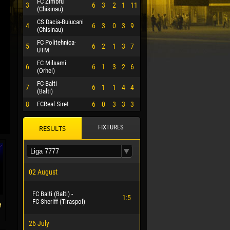
FC Zimbru
3
6
3
2
1
11
(Chisinau)
CS Dacia-Buiucani
4
6
3
0
3
9
(Chisinau)
FC Politehnica-
5
6
2
1
3
7
UTM
FC Milsami
6
6
1
3
2
6
(Orhei)
FC Balti
7
6
1
1
4
4
(Balti)
8
FCReal Siret
6
0
3
3
3
FIXTURES
RESULTS
 HERRERA
02 August
FC Balti (Balti) -
1:5
FC Sheriff (Tiraspol)
м
26 July