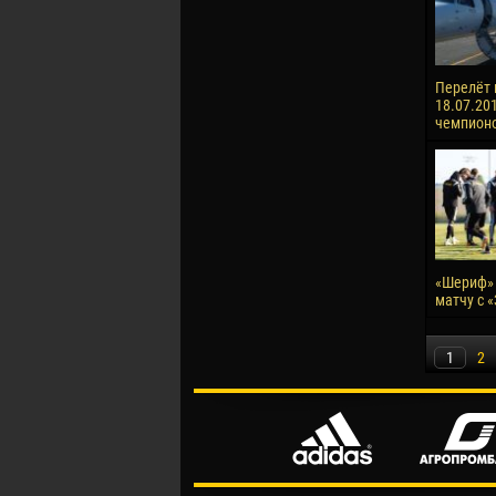
Перелёт 
18.07.201
чемпионо
«Шериф» 
матчу с 
1
2