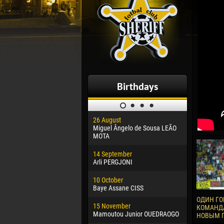
Birthdays
26 August
30 January
Miguel Ângelo de Sousa LEÃO
Dhoraso M
MOTA
24 Februar
14 September
Vladislav 
Arli PERGJONI
02 March
10 October
Veaceslav
Baye Assane CISS
09 March
ОДИН ГО
15 November
Emmanuel 
КОМАНДА
Mamoutou Junior OUEDRAOGO
НОВЫМ 
20 March