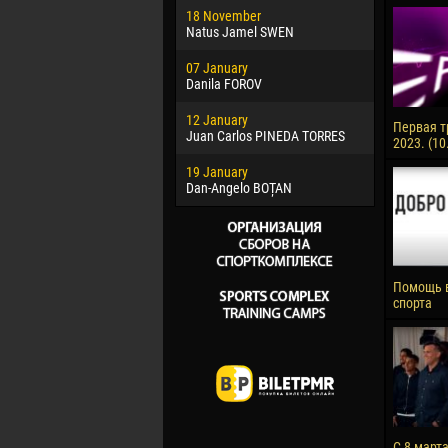
18 November
Jayder Mo
Natus Jamel SWEN
22 March
07 January
Samba KO
Danila FOROV
26 March
12 January
Vitor Hugo
Первая т
Juan Carlos PINEDA TORRES
2023. (10
28 March
19 January
Raí LOPES 
Dan-Angelo BOȚAN
Помощь 
спорта
С 8 март