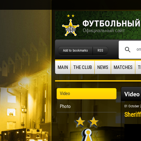
Add to bookmarks
RSS
MAIN
THE CLUB
NEWS
MATCHES
T
Video
Video
Photo
01 October 
Sherif