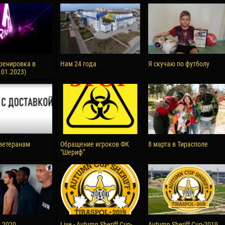
reno ASPRILLA
Victor CIUMAȘU
28 June
NÉ
Soumaila MAGASSOUBA
10 July
 Morais de OLIVEIRA
Bourama FOMBA
ренировка в
Нам 24 года
Я скучаю по футболу
.01.2023)
15 July
DE OLIVEIRA
Ivan DYULGEROV
ветеранам
Обращение игроков ФК
8 марта в Тирасполе
"Шериф"
а 2020
Live - Autumn Sheriff Cup-
Autumn Sheriff Cup-2019