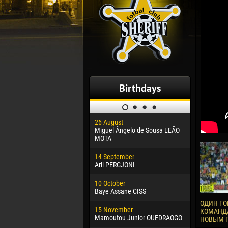
Birthdays
26 August
30 January
Miguel Ângelo de Sousa LEÃO
Dhoraso M
MOTA
24 Februar
14 September
Vladislav 
Arli PERGJONI
02 March
10 October
Veaceslav
Baye Assane CISS
09 March
ОДИН ГО
15 November
Emmanuel 
КОМАНДА
Mamoutou Junior OUEDRAOGO
НОВЫМ 
20 March