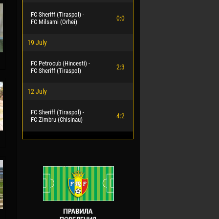
FC Sheriff (Tiraspol) -
0:0
FC Milsami (Orhei)
19 July
FC Petrocub (Hincesti) -
2:3
FC Sheriff (Tiraspol)
12 July
FC Sheriff (Tiraspol) -
4:2
FC Zimbru (Chisinau)