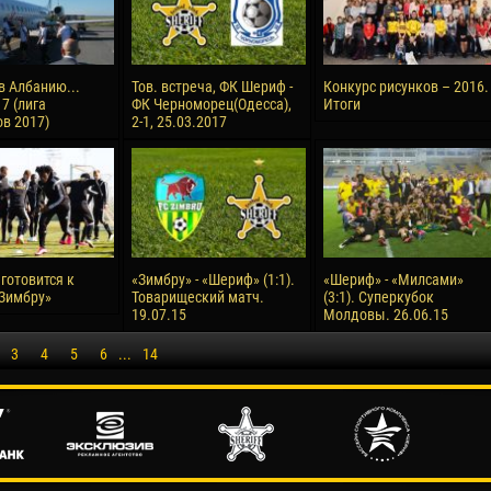
в Албанию...
Тов. встреча, ФК Шериф -
Конкурс рисунков – 2016.
7 (лига
ФК Черноморец(Одесса),
Итоги
в 2017)
2-1, 25.03.2017
готовится к
«Зимбру» - «Шериф» (1:1).
«Шериф» - «Милсами»
«Зимбру»
Товарищеский матч.
(3:1). Суперкубок
19.07.15
Молдовы. 26.06.15
3
4
5
6
...
14