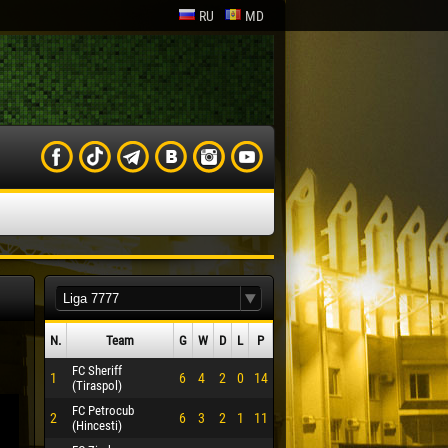
RU
MD
N.
Team
G
W
D
L
P
FC Sheriff
1
6
4
2
0
14
(Tiraspol)
FC Petrocub
2
6
3
2
1
11
(Hincesti)