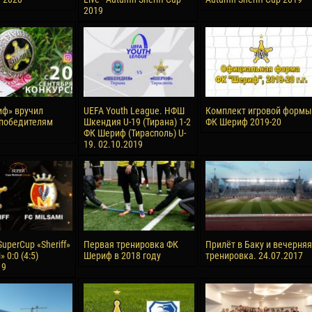
2019
ф» вручил
UEFA Youth League. НФШ
Комплект игровой формы
победителям
Шкендия U-19 (Тирана) 1-2
ФК Шериф 2019-20
ФК Шериф (Тирасполь) U-
19. 02.10.2019
uperCup «Sheriff»
Первая тренировка ФК
Прилёт в Баку и вечерняя
» 0:0 (4:5)
Шериф в 2018 году
тренировка. 24.07.2017
19