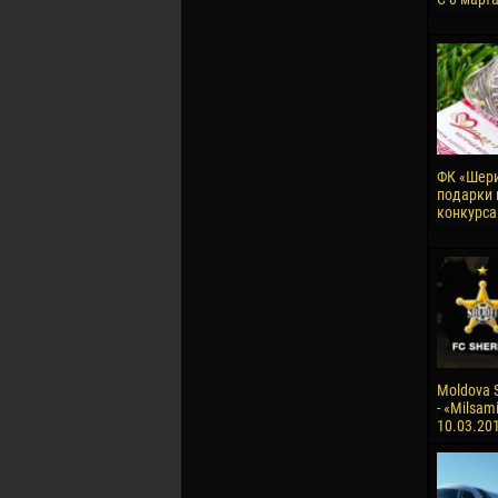
ФК «Шери
подарки 
конкурса
Moldova S
- «Milsami
10.03.20