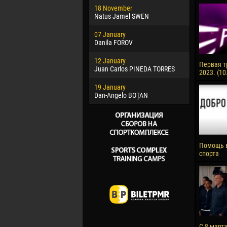
18 November
Jayder Mo
Natus Jamel SWEN
22 March
07 January
Samba KO
Danila FOROV
26 March
12 January
Vitor Hugo
Первая т
Juan Carlos PINEDA TORRES
2023. (10
28 March
19 January
Raí LOPES 
Dan-Angelo BOȚAN
Помощь 
спорта
С 8 март