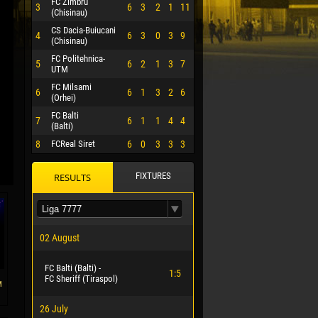
FC Zimbru
3
6
3
2
1
11
(Chisinau)
CS Dacia-Buiucani
4
6
3
0
3
9
(Chisinau)
FC Politehnica-
5
6
2
1
3
7
UTM
FC Milsami
6
6
1
3
2
6
(Orhei)
FC Balti
7
6
1
1
4
4
(Balti)
8
FCReal Siret
6
0
3
3
3
FIXTURES
RESULTS
 HERRERA
02 August
FC Balti (Balti) -
1:5
FC Sheriff (Tiraspol)
м
26 July