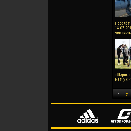
Перелёт 
18.07.201
чемпионо
«Шериф» 
матчу с 
1
2