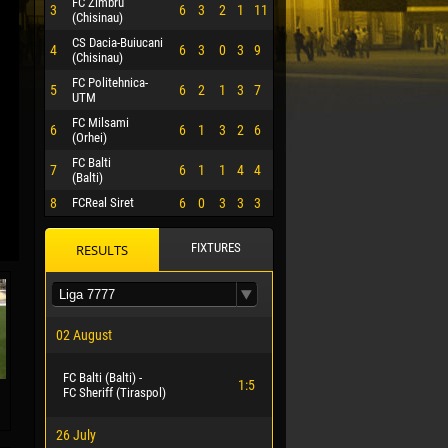
FC Zimbru
3
6
3
2
1
11
(Chisinau)
CS Dacia-Buiucani
4
6
3
0
3
9
(Chisinau)
FC Politehnica-
5
6
2
1
3
7
UTM
FC Milsami
6
6
1
3
2
6
(Orhei)
FC Balti
7
6
1
1
4
4
(Balti)
8
FCReal Siret
6
0
3
3
3
FIXTURES
RESULTS
 HERRERA
02 August
FC Balti (Balti) -
1:5
FC Sheriff (Tiraspol)
26 July