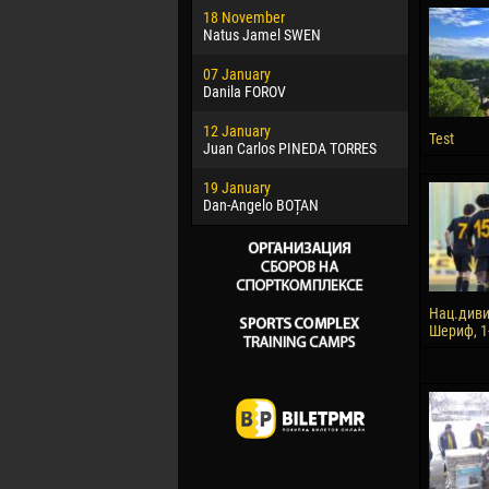
18 November
Jayder Mo
Natus Jamel SWEN
22 March
07 January
Samba KO
Danila FOROV
26 March
12 January
Vitor Hugo
Test
Juan Carlos PINEDA TORRES
28 March
19 January
Raí LOPES 
Dan-Angelo BOȚAN
Нац.диви
Шериф, 1-