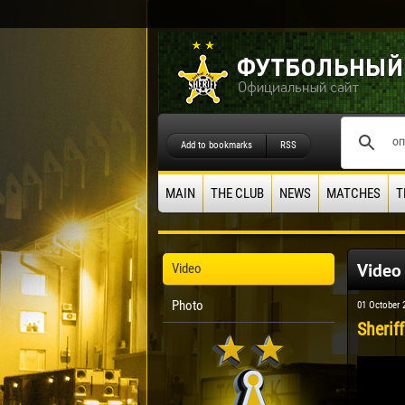
Add to bookmarks
RSS
MAIN
THE CLUB
NEWS
MATCHES
T
Video
Video
Photo
01 October 
Sheriff