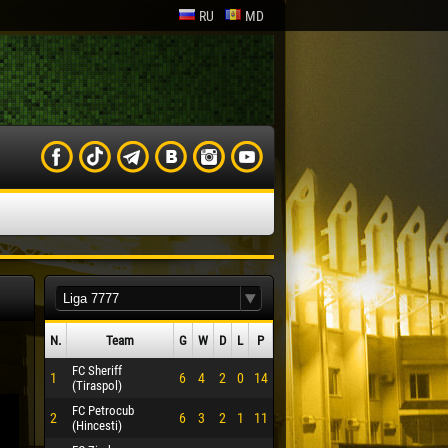
RU
MD
N.
Team
G
W
D
L
P
FC Sheriff
1
6
4
2
0
14
(Tiraspol)
FC Petrocub
2
6
3
2
1
11
(Hincesti)