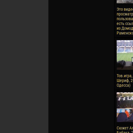
Это виде
просматр
пользова
есть ссы
из Домод
Раменское
Тов.игра
Шериф, 2-
Одесса)
Сюжет А
Бабака, 