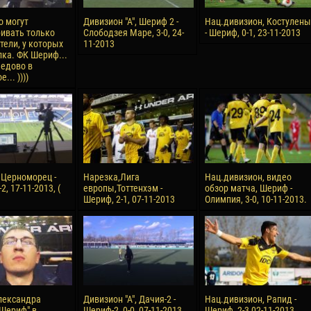
о могут
Дивизион "А", Шериф 2 -
Нац.дивизион, Костулены
ивать только
Слободзея Маре, 3-0, 24-
- Шериф, 0-1, 23-11-2013
тели, у которых
11-2013
лка. ФК Шериф...
едово в
... ))))
, Церноморец -
Нарезка,Лига
Нац.дивизион, видео
2, 17-11-2013, (
европы,Тоттенхэм -
обзор матча, Шериф -
Шериф, 2-1, 07-11-2013
Олимпия, 3-0, 10-11-2013.
лександра
Дивизион "А", Дачия-2 -
Нац.дивизион, Рапид -
"Шериф" в
Шериф-2, 0-0, 07-11-2013
Шериф, 2-3,02-11-2013