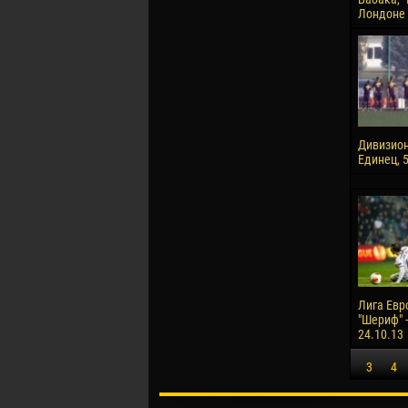
Лондоне
Дивизион"
Единец, 5
Лига Евр
"Шериф" -
24.10.13
3
4