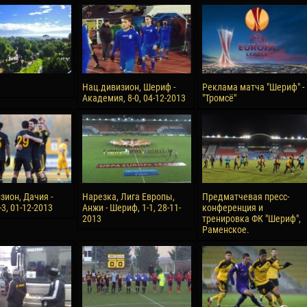
reno ASPRILLA
Victor CIUMAȘU
28 June
NÉ
Soumaila MAGASSOUBA
10 July
 Morais de OLIVEIRA
Bourama FOMBA
Нац.дивизион, Шериф -
Реклама матча "Шериф" -
Академия, 8-0, 04-12-2013
"Тромсё"
15 July
DE OLIVEIRA
Ivan DYULGEROV
зион, Дачия -
Нарезка, Лига Европы,
Предматчевая пресс-
3, 01-12-2013
Анжи - Шериф, 1-1, 28-11-
конференция и
2013
тренировка ФК "Шериф",
Раменское.