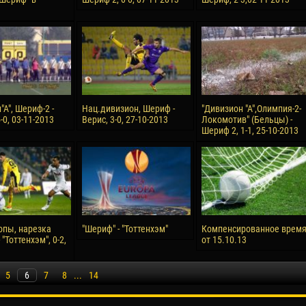
А", Шериф-2 -
Нац.дивизион, Шериф -
"Дивизион "А",Олимпия-2-
-0, 03-11-2013
Верис, 3-0, 27-10-2013
Локомотив" (Бельцы) -
Шериф 2, 1-1, 25-10-2013
опы, нарезка
"Шериф" - "Тоттенхэм"
Компенсированное врем
 "Тоттенхэм", 0-2,
от 15.10.13
5
6
7
8
...
14