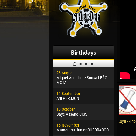
Birthdays
26 August
30 January
Miguel Ângelo de Sousa LEÃO
Dhoraso M
MOTA
24 Februar
14 September
Vladislav 
Arli PERGJONI
02 March
10 October
Veaceslav
Baye Assane CISS
09 March
Дудки по
15 November
Emmanuel 
Mamoutou Junior OUEDRAOGO
20 March