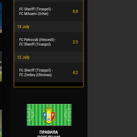
FC Sheriff (Tiraspol) -
0:0
FC Milsami (Orhei)
19 July
FC Petrocub (Hincesti) -
2:3
FC Sheriff (Tiraspol)
12 July
FC Sheriff (Tiraspol) -
4:2
FC Zimbru (Chisinau)