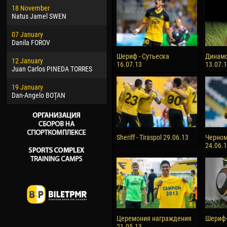
18 November
Jayder Moreno ASPRILLA
Vict
Natus Jamel SWEN
22 March
28 J
07 January
Samba KONÉ
Soum
Danila FOROV
26 March
10 Ju
Шериф - Сутьеска
Динамо
12 January
Vitor Hugo Morais de OLIVEIRA
Bou
16.07.13
13.07.
Juan Carlos PINEDA TORRES
28 March
15 Ju
19 January
Raí LOPES DE OLIVEIRA
Ivan
Dan-Angelo BOȚAN
Sheriff - Tiraspol 29.06.13
Черном
24.06.
Церемония награждения
Шериф-
21.05.13