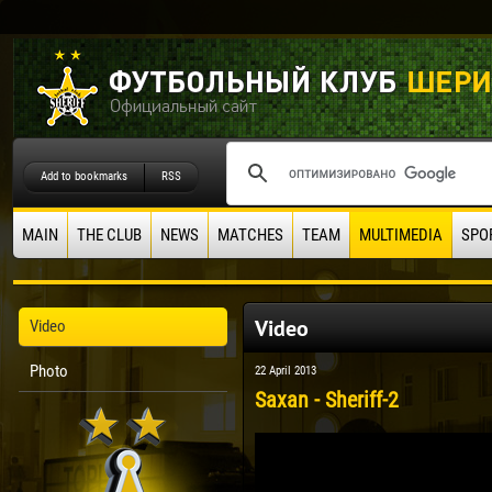
Add to bookmarks
RSS
MAIN
THE CLUB
NEWS
MATCHES
TEAM
MULTIMEDIA
SPO
Video
Video
Photo
22 April 2013
Saxan - Sheriff-2