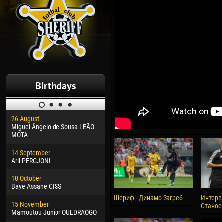
Birthdays
26 August
30 January
04 M
Miguel Ângelo de Sousa LEÃO
Dhoraso Moreo KLAS
Vsev
MOTA
24 February
13 M
14 September
Vladislav COSTIN
Rena
Arli PERGJONI
02 March
24 M
10 October
Veaceslav COZMA
Nico
Baye Assane CISS
09 March
15 J
Шериф - Динамо Загреб
Интерв
15 November
Emmanuel AFETSE
Kona
Станое
Mamoutou Junior OUEDRAOGO
20 March
24 J