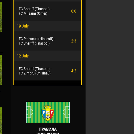
FC Sheriff (Tiraspol) -
0:0
FC Milsami (Orhei)
19 July
FC Petrocub (Hincesti) -
2:3
FC Sheriff (Tiraspol)
12 July
FC Sheriff (Tiraspol) -
4:2
FC Zimbru (Chisinau)
»