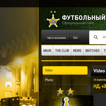
Add to bookmarks
RSS
MAIN
THE CLUB
NEWS
MATCHES
T
Video
Video
Photo
18 Septembe
НД, «З