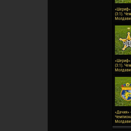
«Шериф» 
(3:1). Че
Молдавии
«Шериф» 
(3:1). Че
Молдавии
«Дачия» -
Чемпион
Молдавии