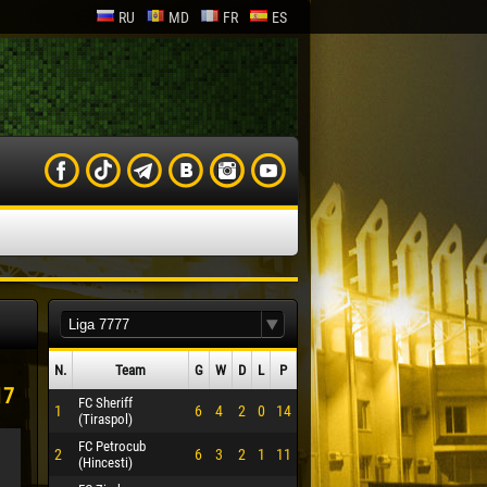
RU
MD
FR
ES
N.
Team
G
W
D
L
P
17
FC Sheriff
1
6
4
2
0
14
(Tiraspol)
FC Petrocub
2
6
3
2
1
11
(Hincesti)