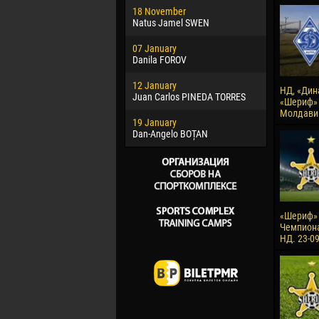
18 November
Jayder Mo
Natus Jamel SWEN
22 March
07 January
Samba KO
Danila FOROV
26 March
12 January
Vitor Hugo
НД, «Дин
Juan Carlos PINEDA TORRES
«Шериф» 
28 March
Молдавии
19 January
Raí LOPES 
Dan-Angelo BOȚAN
«Шериф» -
Чемпион
НД. 23-0