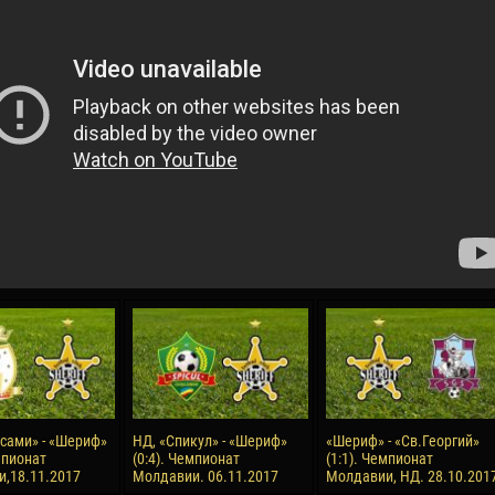
04 May
17 July
oreo KLAS
Vsevolod NIHAEV
Jair Ameth MODELO
y
13 May
21 July
COSTIN
Renat JOSAN
Emil TIMBUR
24 May
24 July
 COZMA
Nicolaе CEBOTARI
Mihail COROTCOV
15 June
27 July
сами» - «Шериф»
НД, «Спикул» - «Шериф»
«Шериф» - «Св.Георгий»
AFETSE
Konan Jaures-Ulrich LOUKOU
Vladimir FRATEA
мпионат
(0:4). Чемпионат
(1:1). Чемпионат
,18.11.2017
Молдавии. 06.11.2017
Молдавии, НД. 28.10.201
24 June