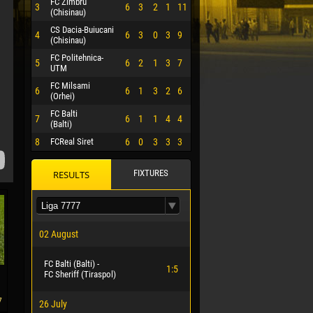
FC Zimbru
3
6
3
2
1
11
(Chisinau)
CS Dacia-Buiucani
4
6
3
0
3
9
(Chisinau)
FC Politehnica-
5
6
2
1
3
7
UTM
FC Milsami
6
6
1
3
2
6
(Orhei)
FC Balti
7
6
1
1
4
4
(Balti)
8
FCReal Siret
6
0
3
3
3
FIXTURES
RESULTS
 HERRERA
02 August
FC Balti (Balti) -
1:5
FC Sheriff (Tiraspol)
7
26 July