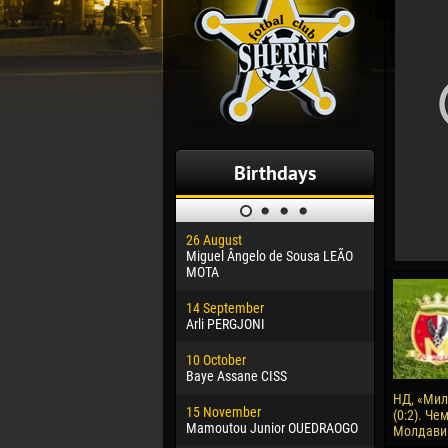
Birthdays
26 August
30 January
Miguel Ângelo de Sousa LEÃO
Dhoraso M
MOTA
24 Februar
14 September
Vladislav 
Arli PERGJONI
02 March
10 October
Veaceslav
Baye Assane CISS
09 March
НД, «Мил
15 November
Emmanuel 
(0:2). Че
Mamoutou Junior OUEDRAOGO
Молдавии
20 March