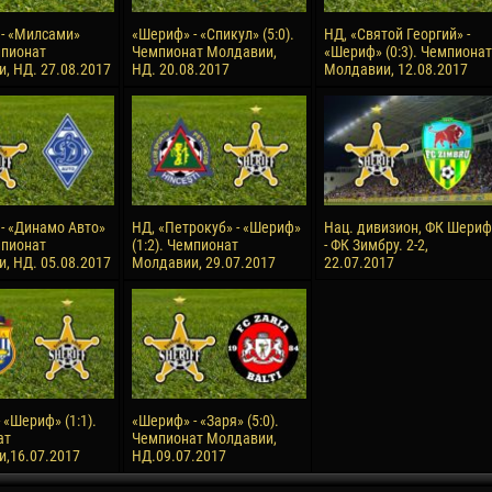
- «Милсами»
«Шериф» - «Спикул» (5:0).
НД, «Святой Георгий» -
мпионат
Чемпионат Молдавии,
«Шериф» (0:3). Чемпионат
, НД. 27.08.2017
НД. 20.08.2017
Молдавии, 12.08.2017
- «Динамо Авто»
НД, «Петрокуб» - «Шериф»
Нац. дивизион, ФК Шериф
мпионат
(1:2). Чемпионат
- ФК Зимбру. 2-2,
, НД. 05.08.2017
Молдавии, 29.07.2017
22.07.2017
 «Шериф» (1:1).
«Шериф» - «Заря» (5:0).
ат
Чемпионат Молдавии,
,16.07.2017
НД.09.07.2017