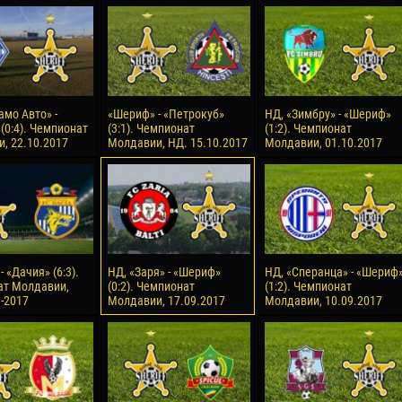
reno ASPRILLA
Victor CIUMAȘU
28 June
NÉ
Soumaila MAGASSOUBA
10 July
 Morais de OLIVEIRA
Bourama FOMBA
амо Авто» -
«Шериф» - «Петрокуб»
НД, «Зимбру» - «Шериф»
(0:4). Чемпионат
(3:1). Чемпионат
(1:2). Чемпионат
15 July
, 22.10.2017
Молдавии, НД. 15.10.2017
Молдавии, 01.10.2017
DE OLIVEIRA
Ivan DYULGEROV
 «Дачия» (6:3).
НД, «Заря» - «Шериф»
НД, «Сперанца» - «Шериф
ат Молдавии,
(0:2). Чемпионат
(1:2). Чемпионат
9-2017
Молдавии, 17.09.2017
Молдавии, 10.09.2017