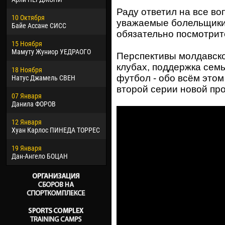
02 Марта
24 М
Раду ответил на все во
10 Октября
Вячеслав КОЗМА
Нико
уважаемые болельщики.
Байе Ассане СИСС
обязательно посмотрите
09 Марта
15 И
15 Ноября
Эммануэль АФЕТСЕ
Кона
Мамуту Жуниор УЕДРАОГО
Перспективы молдавско
20 Марта
24 И
клубах, поддержка сем
18 Ноября
Хайдер Морено АСПРИЛЬЯ
Вик
футбол - обо всём этом
Натус Джамель СВЕН
22 Марта
28 И
второй серии новой п
07 Января
Самба КОНЕ
Сум
Данила ФОРОВ
26 Марта
10 И
12 Января
Витор Уго Морайс де
Бур
Хуан Карлос ПИНЕДА ТОРРЕС
ОЛИВЕЙРА
15 И
19 Января
28 Марта
Ива
Дан-Ангело БОЦАН
Раи ЛОПЕС ДЕ ОЛИВЕЙРА