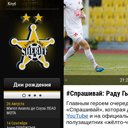
Клуб
21:
Дни рождения
#Спрашивай: Раду Г
Главным героем очеред
26 Августа
30 Января
04 М
Мигел Анхело де Соуза ЛЕАО
Дорасо Морео КЛАС
Все
«Спрашивай», которая д
МОТА
YouTube
и на официаль
24 Февраля
13 М
полузащитник «жёлто-
14 Сентября
Владислав КОСТИН
Рен
Арли ПЕРДЖОНИ