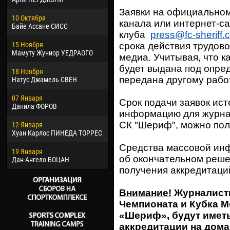
02 Марта
24 М
Заявки на официальном
10 Октября
Вячеслав КОЗМА
Нико
канала или интернет-са
Байе Ассане СИСС
клуба
press@fc-sheriff.
09 Марта
15 И
15 Ноября
Эммануэль АФЕТСЕ
Кона
срока действия трудово
Мамуту Жуниор УЕДРАОГО
медиа. Учитывая, что к
20 Марта
24 И
будет выдана под опре
18 Ноября
Хайдер Морено АСПРИЛЬЯ
Вик
передана другому рабо
Натус Джамель СВЕН
22 Марта
28 И
07 Января
Самба КОНЕ
Сум
Срок подачи заявок ист
Данила ФОРОВ
информацию для журна
26 Марта
10 И
СК "Шериф", можно по
12 Января
Витор Уго Морайс де
Бур
Хуан Карлос ПИНЕДА ТОРРЕС
ОЛИВЕЙРА
15 И
Средства массовой ин
19 Января
28 Марта
Ива
об окончательном решен
Дан-Ангело БОЦАН
Раи ЛОПЕС ДЕ ОЛИВЕЙРА
получения аккредитаци
Внимание!
Журналисты
Чемпионата и Кубка 
«Шериф», будут иметь
аккредитации на дома