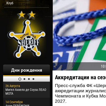
Клуб
10:
Дни рождения
Аккредитации на сез
Пресс-служба ФК «Шер
26 Августа
30 Января
04 М
Мигел Анхело де Соуза ЛЕАО
Дорасо Морео КЛАС
Все
аккредитации журналис
МОТА
Чемпионата и Кубка Мо
24 Февраля
13 М
2027.
14 Сентября
Владислав КОСТИН
Рен
Арли ПЕРДЖОНИ