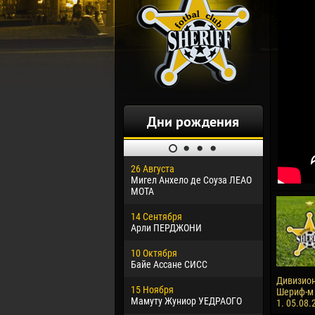
Дни рождения
26 Августа
30 Января
Мигел Анхело де Соуза ЛЕАО
Дорасо Мо
МОТА
24 Феврал
14 Сентября
Владисла
Арли ПЕРДЖОНИ
02 Марта
10 Октября
Вячеслав
Байе Ассане СИСС
09 Марта
Дивизион
15 Ноября
Эммануэл
Шериф-м -
Мамуту Жуниор УЕДРАОГО
1. 05.08.
20 Марта