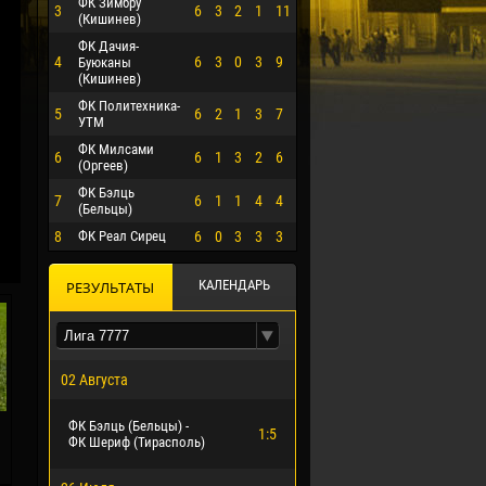
ФК Зимбру
3
6
3
2
1
11
(Кишинев)
ФК Дачия-
4
6
3
0
3
9
Буюканы
(Кишинев)
ФК Политехника-
5
6
2
1
3
7
УТМ
ФК Милсами
6
6
1
3
2
6
(Оргеев)
ФК Бэлць
7
6
1
1
4
4
(Бельцы)
8
ФК Реал Сирец
6
0
3
3
3
О ЭРРЕРА
КАЛЕНДАРЬ
РЕЗУЛЬТАТЫ
02 Августа
ФК Бэлць (Бельцы) -
1:5
ФК Шериф (Тирасполь)