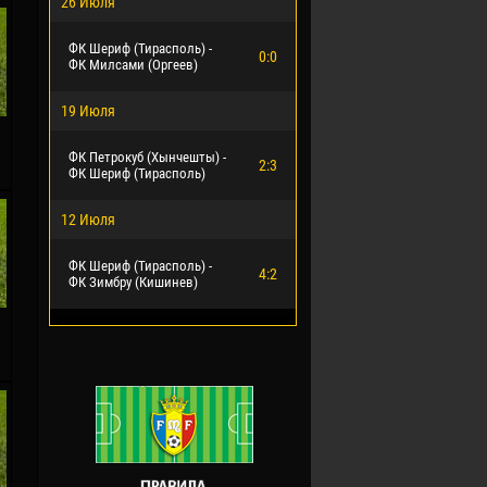
26 Июля
ФК Шериф (Тирасполь) -
0:0
ФК Милсами (Оргеев)
19 Июля
.
ФК Петрокуб (Хынчешты) -
2:3
ФК Шериф (Тирасполь)
12 Июля
ФК Шериф (Тирасполь) -
4:2
ФК Зимбру (Кишинев)