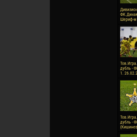
Дивизион
ФК.Динам
Шериф-м .
Тов.Игра
дубль - Ф
1. 26.02.
Тов.Игра
дубль - 
(Кишинев)