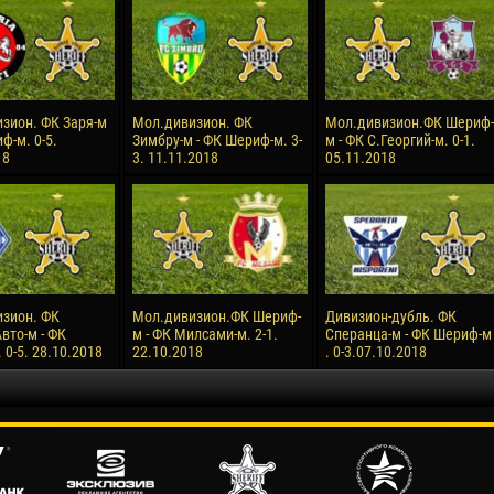
зион. ФК Заря-м
Мол.дивизион. ФК
Мол.дивизион.ФК Шериф-
ф-м. 0-5.
Зимбру-м - ФК Шериф-м. 3-
м - ФК С.Георгий-м. 0-1.
18
3. 11.11.2018
05.11.2018
зион. ФК
Мол.дивизион.ФК Шериф-
Дивизион-дубль. ФК
вто-м - ФК
м - ФК Милсами-м. 2-1.
Сперанца-м - ФК Шериф-м
0-5. 28.10.2018
22.10.2018
. 0-3.07.10.2018