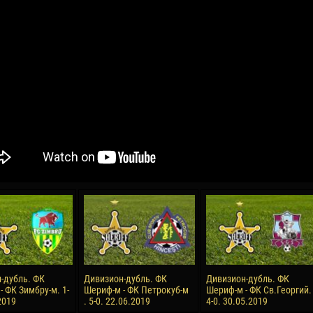
04 Мая
17 Июля
рео КЛАС
Всеволод НИХАЕВ
Жаир Амет МОДЕЛ
я
13 Мая
21 Июля
в КОСТИН
Ренат ЖОСАН
Эмиль ТЫМБУР
24 Мая
24 Июля
 КОЗМА
Николай ЧЕБОТАРЬ
Михаил КОРОТКОВ
15 Июня
27 Июля
-дубль. ФК
Дивизион-дубль. ФК
Дивизион-дубль. ФК
ь АФЕТСЕ
Конан Жорес-Ульрих ЛУКУ
Владимир ФРАТЯ
 ФК Зимбру-м. 1-
Шериф-м - ФК Петрокуб-м
Шериф-м - ФК Св.Георгий.
2019
. 5-0. 22.06.2019
4-0. 30.05.2019
24 Июня