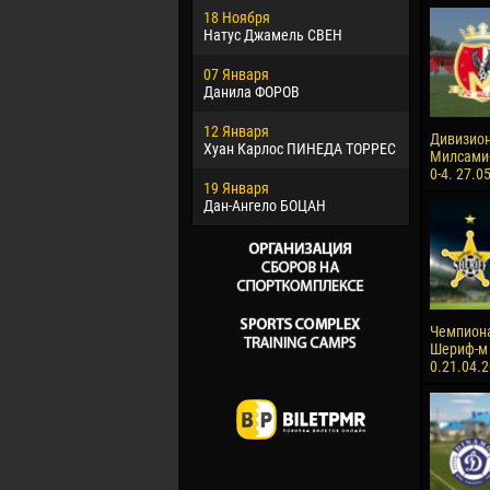
18 Ноября
Хайдер М
Натус Джамель СВЕН
22 Марта
07 Января
Самба КО
Данила ФОРОВ
26 Марта
12 Января
Витор Уго
Дивизион
Хуан Карлос ПИНЕДА ТОРРЕС
ОЛИВЕЙР
Милсами-
0-4. 27.0
19 Января
28 Марта
Дан-Ангело БОЦАН
Раи ЛОПЕ
Чемпиона
Шериф-м 
0.21.04.