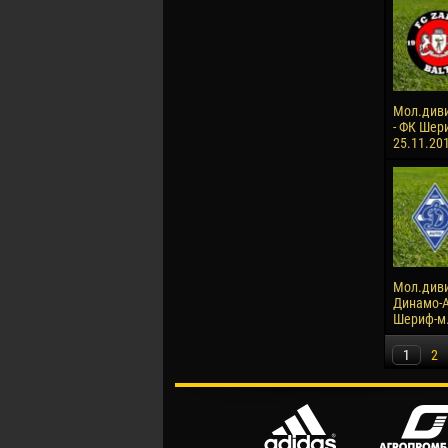
Мол.диви
- ФК Шери
25.11.20
Мол.диви
Динамо-А
Шериф-м. 
1
2