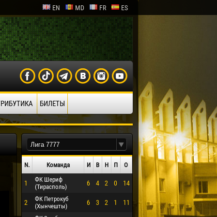
EN
MD
FR
ES
ТРИБУТИКА
БИЛЕТЫ
N.
Команда
И
В
Н
П
О
ФК Шериф
1
6
4
2
0
14
(Тирасполь)
ФК Петрокуб
2
6
3
2
1
11
(Хынчешты)