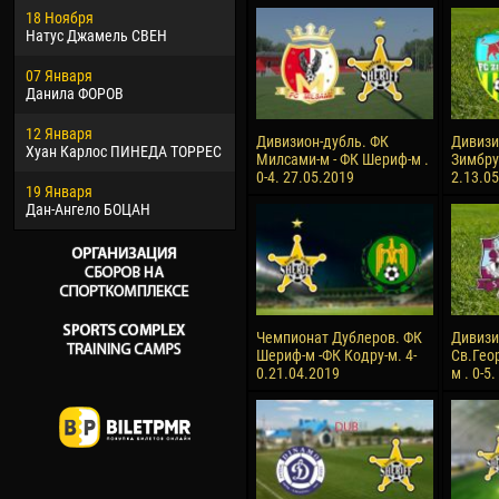
18 Ноября
Хайдер Морено АСПРИЛЬЯ
Вик
Натус Джамель СВЕН
22 Марта
28 И
07 Января
Самба КОНЕ
Сум
Данила ФОРОВ
26 Марта
10 И
12 Января
Витор Уго Морайс де
Бур
Дивизион-дубль. ФК
Дивизи
Хуан Карлос ПИНЕДА ТОРРЕС
ОЛИВЕЙРА
Милсами-м - ФК Шериф-м .
Зимбру
15 И
0-4. 27.05.2019
2.13.0
19 Января
28 Марта
Ива
Дан-Ангело БОЦАН
Раи ЛОПЕС ДЕ ОЛИВЕЙРА
Чемпионат Дублеров. ФК
Дивизи
Шериф-м -ФК Кодру-м. 4-
Св.Гео
0.21.04.2019
м . 0-5