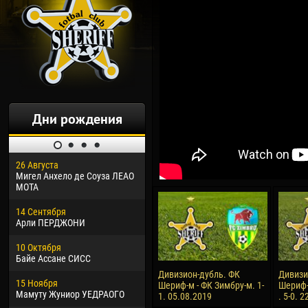
Дни рождения
26 Августа
30 Января
04 М
Мигел Анхело де Соуза ЛЕАО
Дорасо Морео КЛАС
Все
МОТА
24 Февраля
13 М
14 Сентября
Владислав КОСТИН
Рен
Арли ПЕРДЖОНИ
02 Марта
24 М
10 Октября
Вячеслав КОЗМА
Нико
Байе Ассане СИСС
09 Марта
15 И
Дивизион-дубль. ФК
Дивизи
15 Ноября
Эммануэль АФЕТСЕ
Кона
Шериф-м - ФК Зимбру-м. 1-
Шериф-
Мамуту Жуниор УЕДРАОГО
1. 05.08.2019
. 5-0. 
20 Марта
24 И