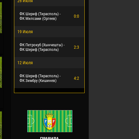
26 Июля
ФК Шериф (Тирасполь) -
0:0
ФК Милсами (Оргеев)
19 Июля
.
ФК Петрокуб (Хынчешты) -
2:3
ФК Шериф (Тирасполь)
12 Июля
ФК Шериф (Тирасполь) -
4:2
ФК Зимбру (Кишинев)