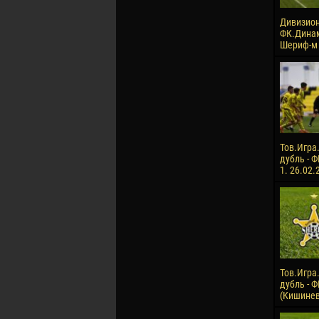
Дивизион
ФК.Динам
Шериф-м .
Тов.Игра
дубль - Ф
1. 26.02.
Тов.Игра
дубль - 
(Кишинев)