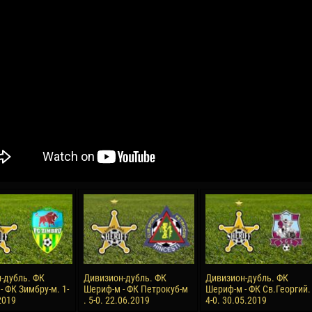
04 Мая
17 Июля
рео КЛАС
Всеволод НИХАЕВ
Жаир Амет МОДЕЛ
я
13 Мая
21 Июля
в КОСТИН
Ренат ЖОСАН
Эмиль ТЫМБУР
24 Мая
24 Июля
 КОЗМА
Николай ЧЕБОТАРЬ
Михаил КОРОТКОВ
15 Июня
27 Июля
-дубль. ФК
Дивизион-дубль. ФК
Дивизион-дубль. ФК
ь АФЕТСЕ
Конан Жорес-Ульрих ЛУКУ
Владимир ФРАТЯ
 ФК Зимбру-м. 1-
Шериф-м - ФК Петрокуб-м
Шериф-м - ФК Св.Георгий.
2019
. 5-0. 22.06.2019
4-0. 30.05.2019
24 Июня