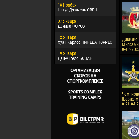
18 Ноября
Хайдер М
Натус Джамель СВЕН
22 Марта
07 Января
Самба КО
Данила ФОРОВ
26 Марта
12 Января
Витор Уго
Дивизион
Хуан Карлос ПИНЕДА ТОРРЕС
ОЛИВЕЙР
Милсами-
0-4. 27.0
19 Января
28 Марта
Дан-Ангело БОЦАН
Раи ЛОПЕ
Чемпиона
Шериф-м 
0.21.04.