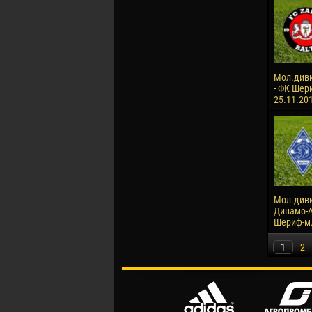
Мол.диви
- ФК Шери
25.11.20
Мол.диви
Динамо-А
Шериф-м. 
1
2