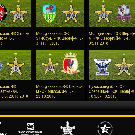
зион. ФК Заря-м
Мол.дивизион. ФК
Мол.дивизион.ФК Шериф-
ф-м. 0-5.
Зимбру-м - ФК Шериф-м. 3-
м - ФК С.Георгий-м. 0-1.
18
3. 11.11.2018
05.11.2018
зион. ФК
Мол.дивизион.ФК Шериф-
Дивизион-дубль. ФК
вто-м - ФК
м - ФК Милсами-м. 2-1.
Сперанца-м - ФК Шериф-м
0-5. 28.10.2018
22.10.2018
. 0-3.07.10.2018