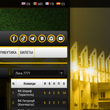
EN
MD
FR
ES
ТРИБУТИКА
БИЛЕТЫ
N.
Команда
И
В
Н
П
О
ФК Шериф
1
6
4
2
0
14
(Тирасполь)
ФК Петрокуб
2
6
3
2
1
11
(Хынчешты)