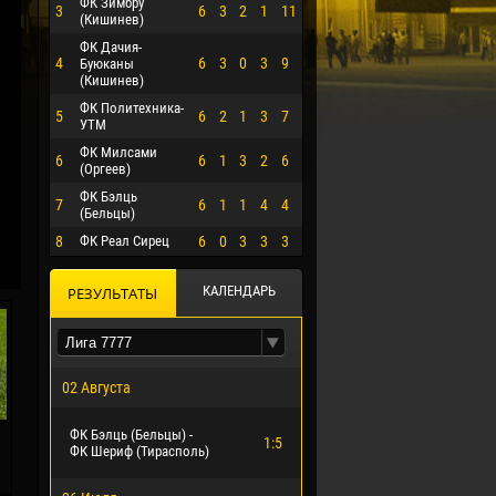
ФК Зимбру
3
6
3
2
1
11
(Кишинев)
ФК Дачия-
4
6
3
0
3
9
Буюканы
(Кишинев)
ФК Политехника-
5
6
2
1
3
7
УТМ
ФК Милсами
6
6
1
3
2
6
(Оргеев)
ФК Бэлць
7
6
1
1
4
4
(Бельцы)
8
ФК Реал Сирец
6
0
3
3
3
О ЭРРЕРА
КАЛЕНДАРЬ
РЕЗУЛЬТАТЫ
02 Августа
ФК Бэлць (Бельцы) -
1:5
ФК Шериф (Тирасполь)