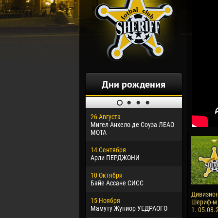
Дни рождения
26 Августа
30 Января
Мигел Анхело де Соуза ЛЕАО
Дорасо Мо
МОТА
24 Феврал
14 Сентября
Владисла
Арли ПЕРДЖОНИ
02 Марта
10 Октября
Вячеслав
Байе Ассане СИСС
09 Марта
Дивизион
15 Ноября
Эммануэл
Шериф-м -
Мамуту Жуниор УЕДРАОГО
1. 05.08.
20 Марта