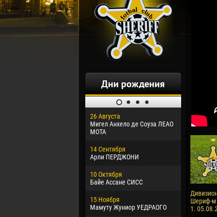
Дни рождения
26 Августа
30 Января
Мигел Анхело де Соуза ЛЕАО
Дорасо Мо
МОТА
24 Феврал
14 Сентября
Владисла
Арли ПЕРДЖОНИ
02 Марта
10 Октября
Вячеслав
Байе Ассане СИСС
09 Марта
Дивизион
15 Ноября
Эммануэл
Шериф-м -
Мамуту Жуниор УЕДРАОГО
1. 05.08.
20 Марта