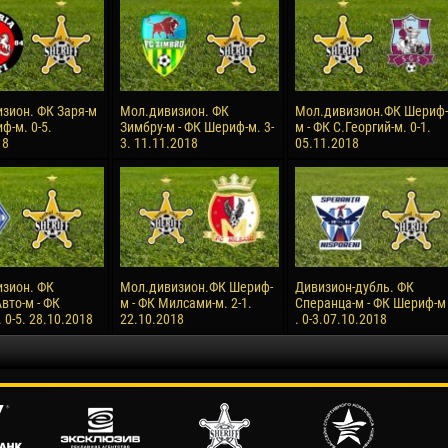
зион. ФК Заря-м
Мол.дивизион. ФК
Мол.дивизион.ФК Шериф-
ф-м. 0-5.
Зимбру-м - ФК Шериф-м. 3-
м - ФК С.Георгий-м. 0-1.
18
3. 11.11.2018
05.11.2018
зион. ФК
Мол.дивизион.ФК Шериф-
Дивизион-дубль. ФК
вто-м - ФК
м - ФК Милсами-м. 2-1.
Сперанца-м - ФК Шериф-м
0-5. 28.10.2018
22.10.2018
. 0-3.07.10.2018