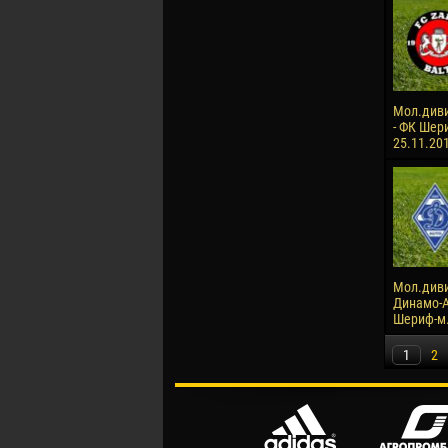
Мол.диви
- ФК Шери
25.11.20
Мол.диви
Динамо-А
Шериф-м. 
1
2