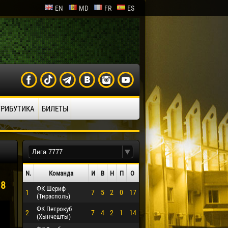
EN
MD
FR
ES
ТРИБУТИКА
БИЛЕТЫ
N.
Команда
И
В
Н
П
О
18
ФК Шериф
1
7
5
2
0
17
(Тирасполь)
ФК Петрокуб
2
7
4
2
1
14
(Хынчешты)