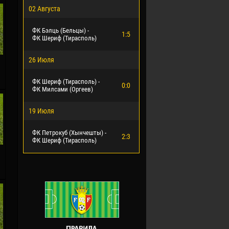
02 Августа
ФК Бэлць (Бельцы) -
1:5
ФК Шериф (Тирасполь)
26 Июля
.
ФК Шериф (Тирасполь) -
0:0
ФК Милсами (Оргеев)
19 Июля
ФК Петрокуб (Хынчешты) -
2:3
ФК Шериф (Тирасполь)