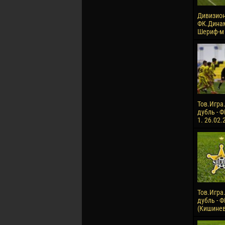
Дивизион
ФК.Динам
Шериф-м .
Тов.Игра
дубль - Ф
1. 26.02.
Тов.Игра
дубль - 
(Кишинев)