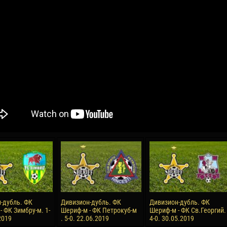
04 Мая
17 Июля
рео КЛАС
Всеволод НИХАЕВ
Жаир Амет МОДЕЛ
я
13 Мая
21 Июля
в КОСТИН
Ренат ЖОСАН
Эмиль ТЫМБУР
24 Мая
24 Июля
 КОЗМА
Николай ЧЕБОТАРЬ
Михаил КОРОТКОВ
15 Июня
27 Июля
-дубль. ФК
Дивизион-дубль. ФК
Дивизион-дубль. ФК
ь АФЕТСЕ
Конан Жорес-Ульрих ЛУКУ
Владимир ФРАТЯ
 ФК Зимбру-м. 1-
Шериф-м - ФК Петрокуб-м
Шериф-м - ФК Св.Георгий.
2019
. 5-0. 22.06.2019
4-0. 30.05.2019
24 Июня