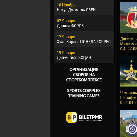
18 Ноября
Хайдер М
Натус Джамель СВЕН
22 Марта
07 Января
Самба КО
Данила ФОРОВ
26 Марта
12 Января
Витор Уго
Дивизион
Хуан Карлос ПИНЕДА ТОРРЕС
ОЛИВЕЙР
Милсами-
0-4. 27.0
19 Января
28 Марта
Дан-Ангело БОЦАН
Раи ЛОПЕ
Чемпиона
Шериф-м 
0.21.04.