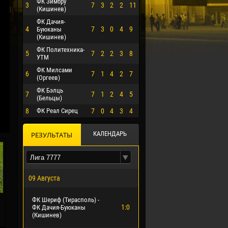
ФК Зимбру
3
7
3
2
2
11
(Кишинев)
ФК Дачия-
4
7
3
0
4
9
Буюканы
(Кишинев)
ФК Политехника-
5
7
2
2
3
8
УТМ
ФК Милсами
6
7
1
4
2
7
(Оргеев)
ФК Бэлць
7
7
1
2
4
5
(Бельцы)
8
ФК Реал Сирец
7
0
4
3
4
О ЭРРЕРА
КАЛЕНДАРЬ
РЕЗУЛЬТАТЫ
09 Августа
ФК Шериф (Тирасполь) -
1:0
ФК Дачия-Буюканы
(Кишинев)