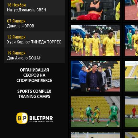
18 Ноября
Хайдер Морено АСПРИЛЬЯ
Вик
Натус Джамель СВЕН
22 Марта
28 И
07 Января
Самба КОНЕ
Сум
Данила ФОРОВ
26 Марта
10 И
12 Января
Витор Уго Морайс де
Бур
Хуан Карлос ПИНЕДА ТОРРЕС
ОЛИВЕЙРА
15 И
19 Января
28 Марта
Ива
Дан-Ангело БОЦАН
Раи ЛОПЕС ДЕ ОЛИВЕЙРА