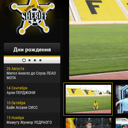
Дни рождения
26 Августа
30 Января
04 М
Мигел Анхело де Соуза ЛЕАО
Дорасо Морео КЛАС
Все
МОТА
24 Февраля
13 М
14 Сентября
Владислав КОСТИН
Рен
Арли ПЕРДЖОНИ
02 Марта
24 М
10 Октября
Вячеслав КОЗМА
Нико
Байе Ассане СИСС
09 Марта
15 И
15 Ноября
Эммануэль АФЕТСЕ
Кона
Мамуту Жуниор УЕДРАОГО
20 Марта
24 И