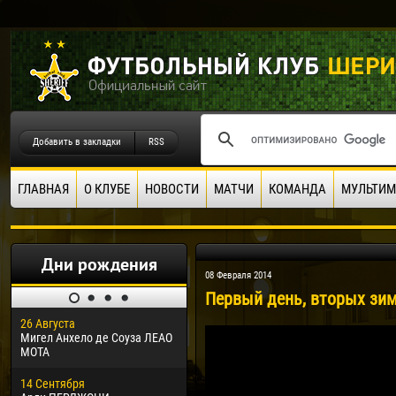
Добавить в закладки
RSS
ГЛАВНАЯ
О КЛУБЕ
НОВОСТИ
МАТЧИ
КОМАНДА
МУЛЬТИМ
Дни рождения
08 Февраля 2014
Первый день, вторых зим
26 Августа
30 Января
04 М
Мигел Анхело де Соуза ЛЕАО
Дорасо Морео КЛАС
Все
МОТА
24 Февраля
13 М
14 Сентября
Владислав КОСТИН
Рен