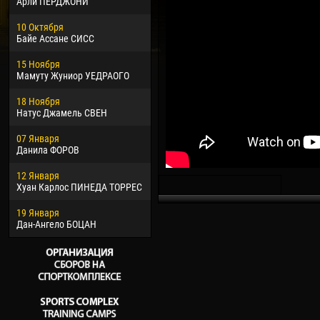
Арли ПЕРДЖОНИ
02 Марта
24 М
10 Октября
Вячеслав КОЗМА
Нико
Байе Ассане СИСС
09 Марта
15 И
15 Ноября
Эммануэль АФЕТСЕ
Кона
Мамуту Жуниор УЕДРАОГО
20 Марта
24 И
18 Ноября
Хайдер Морено АСПРИЛЬЯ
Вик
Натус Джамель СВЕН
22 Марта
28 И
07 Января
Самба КОНЕ
Сум
Данила ФОРОВ
26 Марта
10 И
12 Января
Витор Уго Морайс де
Бур
Хуан Карлос ПИНЕДА ТОРРЕС
ОЛИВЕЙРА
15 И
19 Января
28 Марта
Ива
Дан-Ангело БОЦАН
Раи ЛОПЕС ДЕ ОЛИВЕЙРА