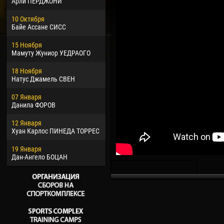
Арли ПЕРДЖОНИ
02 Марта
24 М
10 Октября
Вячеслав КОЗМА
Нико
Байе Ассане СИСС
09 Марта
15 И
15 Ноября
Эммануэль АФЕТСЕ
Кона
Мамуту Жуниор УЕДРАОГО
20 Марта
24 И
18 Ноября
Хайдер Морено АСПРИЛЬЯ
Вик
Натус Джамель СВЕН
22 Марта
28 И
07 Января
Самба КОНЕ
Сум
Данила ФОРОВ
26 Марта
10 И
12 Января
Витор Уго Морайс де
Бур
Хуан Карлос ПИНЕДА ТОРРЕС
ОЛИВЕЙРА
15 И
19 Января
28 Марта
Ива
Дан-Ангело БОЦАН
Раи ЛОПЕС ДЕ ОЛИВЕЙРА