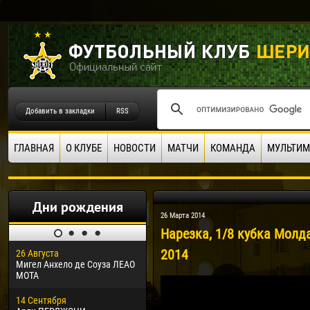
Добавить в закладки
RSS
ГЛАВНАЯ
О КЛУБЕ
НОВОСТИ
МАТЧИ
КОМАНДА
МУЛЬТИМ
Дни рождения
26 Марта 2014
Нарезка, 1/8 кубка Молда
2014
26 Августа
30 Января
04 М
Мигел Анхело де Соуза ЛЕАО
Дорасо Морео КЛАС
Все
МОТА
24 Февраля
13 М
14 Сентября
Владислав КОСТИН
Рен