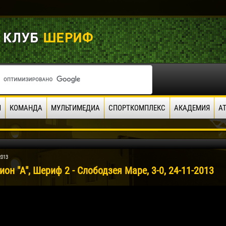
И
КОМАНДА
МУЛЬТИМЕДИА
СПОРТКОМПЛЕКС
АКАДЕМИЯ
А
2013
он "А", Шериф 2 - Слободзея Маре, 3-0, 24-11-2013
04 Мая
17 Июля
рео КЛАС
Всеволод НИХАЕВ
Жаир Амет МОДЕЛ
я
13 Мая
21 Июля
в КОСТИН
Ренат ЖОСАН
Эмиль ТЫМБУР