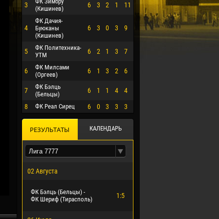
ФК Зимбру
3
6
3
2
1
11
(Кишинев)
ФК Дачия-
4
6
3
0
3
9
Буюканы
(Кишинев)
ФК Политехника-
5
6
2
1
3
7
УТМ
ФК Милсами
6
6
1
3
2
6
(Оргеев)
ФК Бэлць
7
6
1
1
4
4
(Бельцы)
8
ФК Реал Сирец
6
0
3
3
3
КАЛЕНДАРЬ
РЕЗУЛЬТАТЫ
02 Августа
ФК Бэлць (Бельцы) -
1:5
ФК Шериф (Тирасполь)