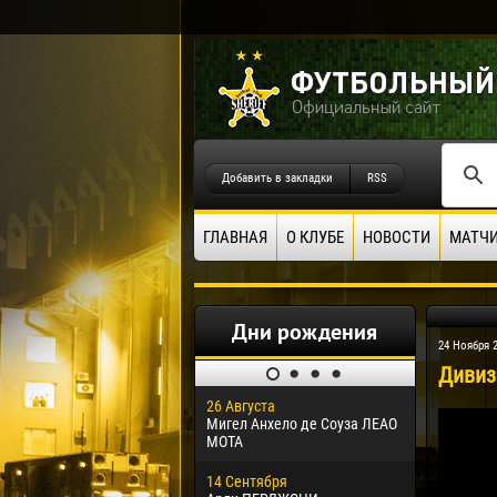
Добавить в закладки
RSS
ГЛАВНАЯ
О КЛУБЕ
НОВОСТИ
МАТЧ
Дни рождения
24 Ноября 
Дивизи
26 Августа
30 Января
Мигел Анхело де Соуза ЛЕАО
Дорасо Мо
МОТА
24 Феврал
14 Сентября
Владисла