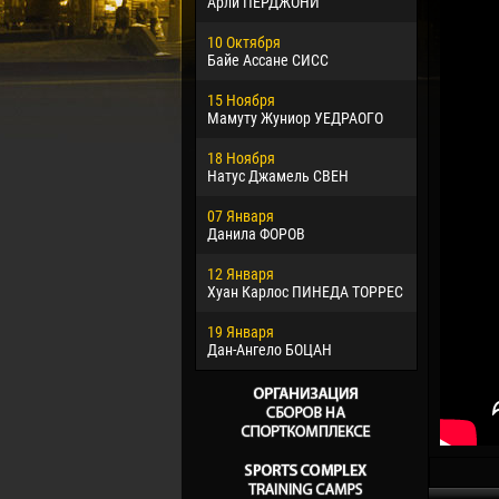
Арли ПЕРДЖОНИ
02 Марта
10 Октября
Вячеслав
Байе Ассане СИСС
09 Марта
15 Ноября
Эммануэл
Мамуту Жуниор УЕДРАОГО
20 Марта
18 Ноября
Хайдер М
Натус Джамель СВЕН
22 Марта
07 Января
Самба КО
Данила ФОРОВ
26 Марта
12 Января
Витор Уго
Хуан Карлос ПИНЕДА ТОРРЕС
ОЛИВЕЙР
19 Января
28 Марта
Дан-Ангело БОЦАН
Раи ЛОПЕ