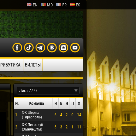
EN
MD
FR
ES
ТРИБУТИКА
БИЛЕТЫ
N.
Команда
И
В
Н
П
О
ФК Шериф
1
6
4
2
0
14
О ЭРРЕРА
(Тирасполь)
ФК Петрокуб
2
6
3
2
1
11
(Хынчешты)