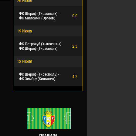
26 Июля
ФК Шериф (Тирасполь) -
0:0
ФК Милсами (Оргеев)
19 Июля
ФК Петрокуб (Хынчешты) -
2:3
ФК Шериф (Тирасполь)
12 Июля
ФК Шериф (Тирасполь) -
4:2
ФК Зимбру (Кишинев)