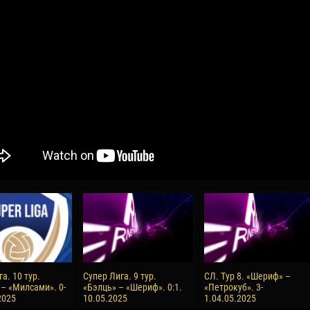
04 Мая
17 Июля
рео КЛАС
Всеволод НИХАЕВ
Жаир Амет МОДЕЛ
я
13 Мая
21 Июля
в КОСТИН
Ренат ЖОСАН
Эмиль ТЫМБУР
24 Мая
24 Июля
 КОЗМА
Николай ЧЕБОТАРЬ
Михаил КОРОТКОВ
15 Июня
27 Июля
а. 10 тур.
Супер Лига. 9 тур.
СЛ. Тур 8. «Шериф» –
ь АФЕТСЕ
Конан Жорес-Ульрих ЛУКУ
Владимир ФРАТЯ
– «Милсами». 0-
«Бэлць» – «Шериф». 0:1.
«Петрокуб». 3-
2025
10.05.2025
1.04.05.2025
24 Июня