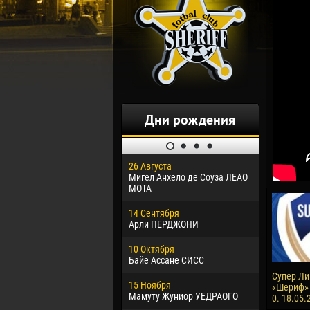
Дни рождения
26 Августа
30 Января
Мигел Анхело де Соуза ЛЕАО
Дорасо Мо
МОТА
24 Феврал
14 Сентября
Владисла
Арли ПЕРДЖОНИ
02 Марта
10 Октября
Вячеслав
Байе Ассане СИСС
09 Марта
Супер Лиг
15 Ноября
Эммануэл
«Шериф» 
Мамуту Жуниор УЕДРАОГО
0. 18.05.
20 Марта