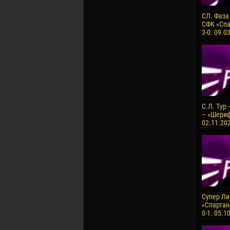
СЛ. Фаза
СФК «Спа
3-0. 09.0
С.Л. Тур
– «Шериф»
02.11.202
Супер Лиг
«Спартан
0-1. 05.1