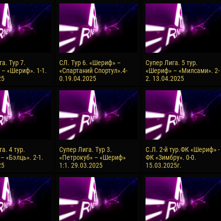
орено АСПРИЛЬЯ
Виктор ЧУМАШУ
28 Июня
НЕ
Сумаила МАГАССУБА
10 Июля
 Морайс де
Бурама ФОМБА
а. Тур 7.
СЛ. Тур 6. «Шериф» –
Супер Лига. 5 тур.
А
 – «Шериф». 1-1.
«Спартаний Спортул».4-
«Шериф» – «Милсами». 2-
15 Июля
25
0.19.04.2025
2. 13.04.2025
Иван ДЮЛГЕРОВ
С ДЕ ОЛИВЕЙРА
а. 4 тур.
Супер Лига. Тур 3.
С.Л. 2-й тур.ФК «Шериф» -
– «Бэлць». 2-1.
«Петрокуб» – «Шериф»
ФК «Зимбру». 0-0.
25
1:1. 29.03.2025
15.03.2025г.