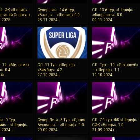
 2. ФК «Шериф» -
Супер лига. 14-й тур.
СЛ. 13-й тур. «Шериф» –
ртаний Спортул».
«Бэлць» – «Шериф» 0:0.
«Флорешть». 8-0.
3.2025
23.11.2024г.
09.11.2024
 – 12. «Милсами»
СЛ. 11 Тур. «Шериф» –
СЛ. Тур – 10. «Петрокуб»
. 0-4.
«Зимбру». 4-2.
– «Шериф». 1-1.
4г.
27.10.2024г.
19.10.2024
а. 9 Тур.
Супер Лига. 8 Тур. «Дачия
СЛ. 7-1 тур. ФК «Шериф» -
ий» – «Шериф».
Буюкань» – «Шериф». 1-3.
СФК «Бэлць». 1-0.
0.2024г.
29.09.2024
21.09.2024 г.