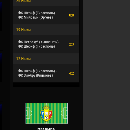
26 Июля
ФК Шериф (Тирасполь) -
0:0
ФК Милсами (Оргеев)
19 Июля
ФК Петрокуб (Хынчешты) -
2:3
ФК Шериф (Тирасполь)
12 Июля
ФК Шериф (Тирасполь) -
4:2
ФК Зимбру (Кишинев)