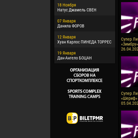
18 Ноября
Хайдер М
Натус Джамель СВЕН
22 Марта
07 Января
Самба КО
Данила ФОРОВ
26 Марта
12 Января
Витор Уго
Супер Лиг
Хуан Карлос ПИНЕДА ТОРРЕС
ОЛИВЕЙР
«Зимбру»
26.04.20
19 Января
28 Марта
Дан-Ангело БОЦАН
Раи ЛОПЕ
Супер Лиг
«Шериф» 
05.04.20