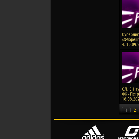
Суперлига
«Флорешт
4. 15.09.
СЛ. 3-1 т
ФК «Петро
18.08.20
1
2