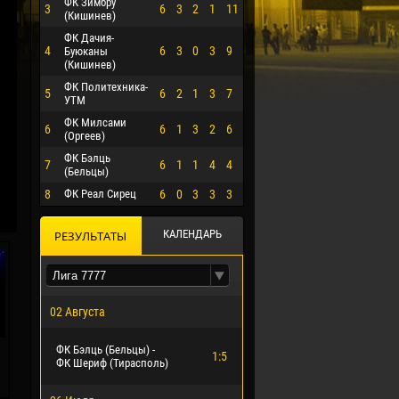
ФК Зимбру
3
6
3
2
1
11
(Кишинев)
ФК Дачия-
4
6
3
0
3
9
Буюканы
(Кишинев)
ФК Политехника-
5
6
2
1
3
7
УТМ
ФК Милсами
6
6
1
3
2
6
(Оргеев)
ФК Бэлць
7
6
1
1
4
4
(Бельцы)
8
ФК Реал Сирец
6
0
3
3
3
О ЭРРЕРА
КАЛЕНДАРЬ
РЕЗУЛЬТАТЫ
02 Августа
ФК Бэлць (Бельцы) -
1:5
ФК Шериф (Тирасполь)