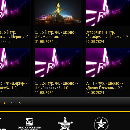
. 6-й тур.
СЛ. 5-й тур. ФК «Шериф» -
Суперлига. 4 Тур.
ь» – «Шериф». 0-
ФК «Милсами». 1-1.
«Зимбру» – «Шериф». 1-2.
2024 г.
31.08.2024 г.
25.08.2024
ур. ФК «Шериф» -
СЛ. 2-й тур. ФК «Шериф» -
СЛ. 1-й тур. «Шериф» -
куб». 1-0.
ФК «Спартаний».1-0.
«Дачия Буюкань». 2-0.
24
11.08.2024
04.08.2024
3
4
5