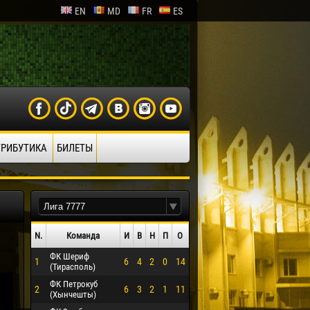
EN
MD
FR
ES
ТРИБУТИКА
БИЛЕТЫ
N.
Команда
И
В
Н
П
О
ФК Шериф
1
6
4
2
0
14
(Тирасполь)
ФК Петрокуб
2
6
3
2
1
11
(Хынчешты)