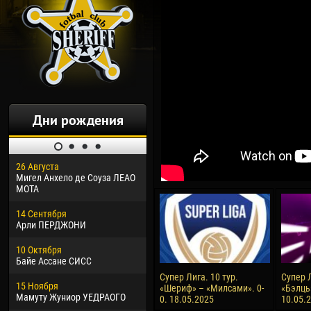
Дни рождения
26 Августа
30 Января
04 М
Мигел Анхело де Соуза ЛЕАО
Дорасо Морео КЛАС
Все
МОТА
24 Февраля
13 М
14 Сентября
Владислав КОСТИН
Рен
Арли ПЕРДЖОНИ
02 Марта
24 М
10 Октября
Вячеслав КОЗМА
Нико
Байе Ассане СИСС
09 Марта
15 И
Супер Лига. 10 тур.
Супер Л
15 Ноября
Эммануэль АФЕТСЕ
Кона
«Шериф» – «Милсами». 0-
«Бэлць
Мамуту Жуниор УЕДРАОГО
0. 18.05.2025
10.05.
20 Марта
24 И