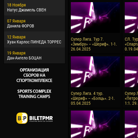
18 Ноября
Хайдер Морено АСПРИЛЬЯ
Вик
Натус Джамель СВЕН
22 Марта
28 И
07 Января
Самба КОНЕ
Сум
Данила ФОРОВ
26 Марта
10 И
12 Января
Витор Уго Морайс де
Бур
Супер Лига. Тур 7.
СЛ. Ту
Хуан Карлос ПИНЕДА ТОРРЕС
ОЛИВЕЙРА
«Зимбру» – «Шериф». 1-1.
«Спарт
15 И
26.04.2025
0.19.0
19 Января
28 Марта
Ива
Дан-Ангело БОЦАН
Раи ЛОПЕС ДЕ ОЛИВЕЙРА
Супер Лига. 4 тур.
Супер Л
«Шериф» – «Бэлць». 2-1.
«Петро
05.04.2025
1:1. 29