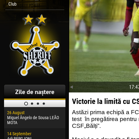
Club
17:4
Zile de naștere
Victorie la limită cu C
Astăzi prima echipă a FC „
26 August
30 January
04 M
Miguel Ângelo de Sousa LEÃO
Dhoraso Moreo KLAS
Vsev
test în pregătirea pentru
MOTA
CSF„Bălți”.
24 February
13 M
14 September
Vladislav COSTIN
Rena
Arli PERGJONI