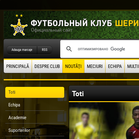
Adauga marcaje
RSS
PRINCIPALĂ
DESPRE CLUB
NOUTĂŢI
MECIURI
ECHIPA
MULTI
Toti
Toti
Echipa
Academie
Suporterilor