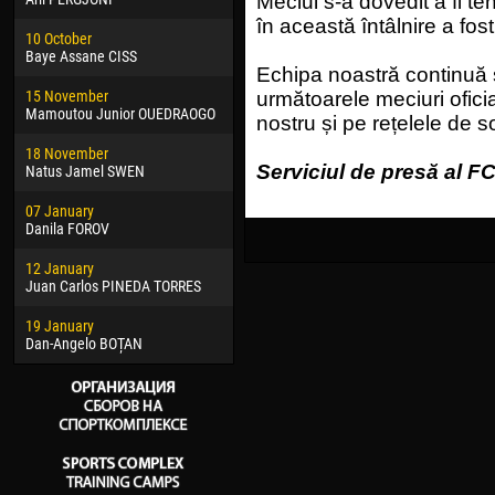
Meciul s-a dovedit a fi ten
02 March
24 M
în această întâlnire a fos
10 October
Veaceslav COZMA
Nico
Baye Assane CISS
Echipa noastră continuă
09 March
15 J
15 November
Emmanuel AFETSE
Kona
următoarele meciuri oficial
Mamoutou Junior OUEDRAOGO
nostru și pe rețelele de s
20 March
24 J
18 November
Jayder Moreno ASPRILLA
Vict
Serviciul de presă al FC
Natus Jamel SWEN
22 March
28 J
07 January
Samba KONÉ
Soum
Danila FOROV
26 March
10 Ju
12 January
Vitor Hugo Morais de OLIVEIRA
Bou
Juan Carlos PINEDA TORRES
28 March
15 Ju
19 January
Raí LOPES DE OLIVEIRA
Ivan
Dan-Angelo BOȚAN