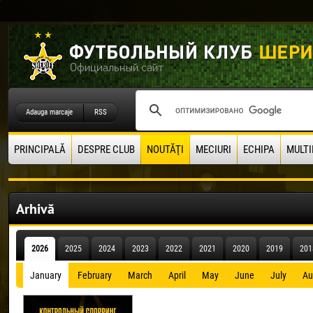
Adauga marcaje
RSS
PRINCIPALĂ
DESPRE CLUB
NOUTĂŢI
MECIURI
ECHIPA
MULTI
Arhivă
2026
2025
2024
2023
2022
2021
2020
2019
201
January
February
March
April
May
June
July
Au