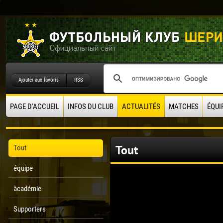
Ajouter aux favoris
RSS
PAGE D'ACCUEIL
INFOS DU CLUB
ACTUALITÉS
MATCHES
ÉQUI
Tout
Tout
équipe
àcadémie
Supporters