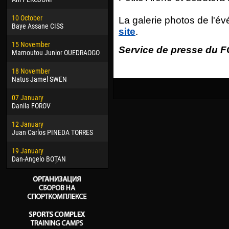
02 March
15 J
10 October
Veaceslav COZMA
Kona
La galerie photos de l'év
Baye Assane CISS
site
.
09 March
24 J
15 November
Emmanuel AFETSE
Vict
Service de presse du F
Mamoutou Junior OUEDRAOGO
20 March
28 J
18 November
Jayder Moreno ASPRILLA
Soum
Natus Jamel SWEN
22 March
10 Ju
07 January
Samba KONÉ
Bou
Danila FOROV
26 March
15 Ju
12 January
Vitor Hugo Morais de OLIVEIRA
Ivan
Juan Carlos PINEDA TORRES
28 March
17 Ju
19 January
Raí LOPES DE OLIVEIRA
Jair
Dan-Angelo BOȚAN