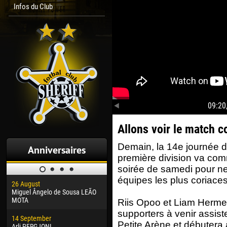
Infos du Club
09:20
Allons voir le match c
Demain, la 14e journée 
Anniversaires
première division va comm
soirée de samedi pour ne
équipes les plus coriaces
26 August
30 January
04 M
Miguel Ângelo de Sousa LEÃO
Dhoraso Moreo KLAS
Vsev
MOTA
Riis Opoo et Liam Hermes
24 February
13 M
supporters à venir assist
14 September
Vladislav COSTIN
Rena
Petite Arène et débutera
Arli PERGJONI