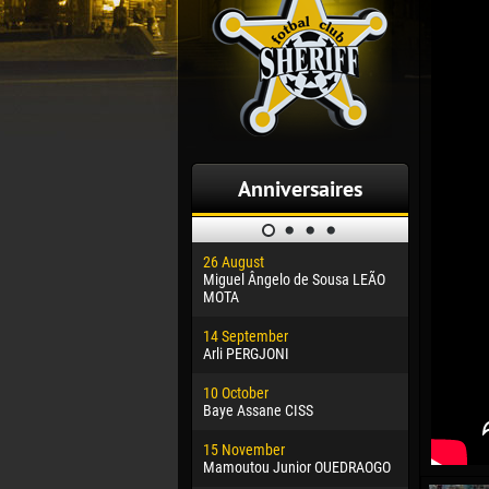
Anniversaires
26 August
30 January
Miguel Ângelo de Sousa LEÃO
Dhoraso M
MOTA
24 Februar
14 September
Vladislav 
Arli PERGJONI
02 March
10 October
Veaceslav
Baye Assane CISS
09 March
15 November
Emmanuel 
Mamoutou Junior OUEDRAOGO
20 March