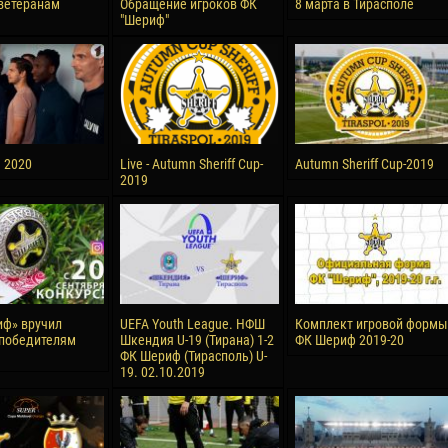
ветеранам
Обращение игроков ФК
8 марта в Тирасполе
"Шериф"
а 2020
Live - Autumn Sheriff Cup-
Autumn Sheriff Cup-2019
2019
ф» вручил
UEFA Youth League. НФШ
Комплект игровой формы
победителям
Шкендия U-19 (Тирана) 1-2
ФК Шериф 2019-20
ФК Шериф (Тирасполь) U-
19. 02.10.2019