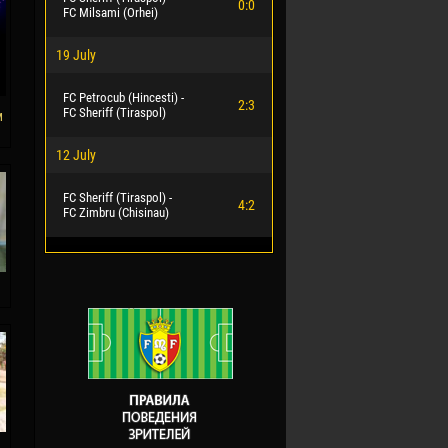
0:0
FC Milsami (Orhei)
19 July
FC Petrocub (Hincesti) -
2:3
FC Sheriff (Tiraspol)
м
12 July
FC Sheriff (Tiraspol) -
4:2
FC Zimbru (Chisinau)