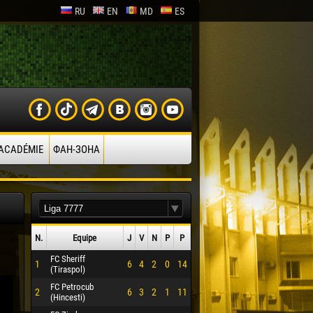
RU
EN
MD
ES
’ACADÉMIE
ФАН-ЗОНА
N.
Equipe
J
V
N
P
P
FC Sheriff
1
6
4
2
0
14
(Tiraspol)
FC Petrocub
2
6
3
2
1
11
(Hincesti)