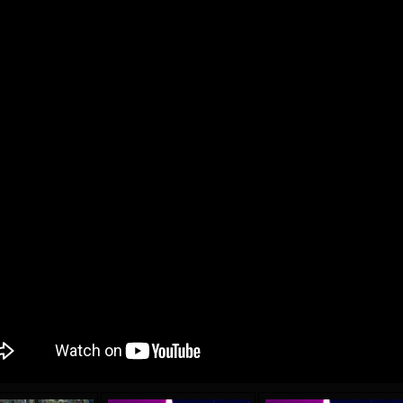
04 May
21 July
oreo KLAS
Vsevolod NIHAEV
Emil TIMBUR
y
13 May
24 July
COSTIN
Renat JOSAN
Mihail COROTCOV
15 June
27 July
 COZMA
Konan Jaures-Ulrich LOUKOU
Vladimir FRATEA
24 June
AFETSE
Victor CIUMAȘU
28 June