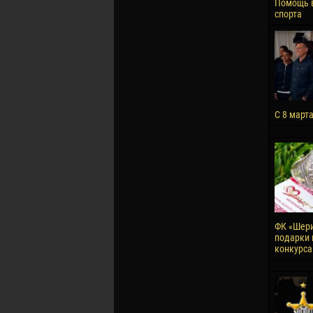
Помощь 
спорта
С 8 март
ФК «Шери
подарки 
конкурса