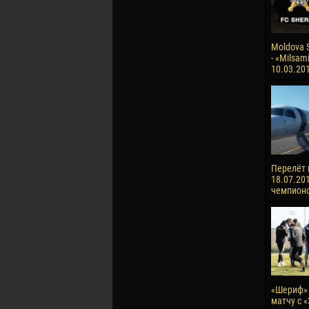
Moldova S
- «Milsami
10.03.20
Перелёт 
18.07.201
чемпионо
«Шериф» 
матчу с 