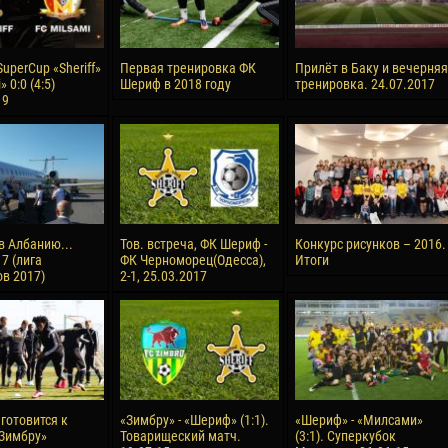
uperCup «Sheriff»
Первая тренировка ФК
Прилёт в Баку и вечерняя
» 0:0 (4:5)
Шериф в 2018 году
тренировка. 24.07.2017
19
в Албанию...
Тов. встреча, ФК Шериф -
Конкурс рисунков – 2016.
7 (лига
ФК Черноморец(Одесса),
Итоги
в 2017)
2-1, 25.03.2017
готовится к
«Зимбру» - «Шериф» (1:1).
«Шериф» - «Милсами»
«Зимбру»
Товарищеский матч.
(3:1). Суперкубок