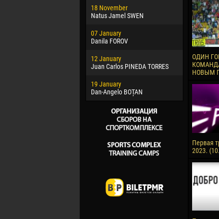
18 November
Jayder Mo
Natus Jamel SWEN
22 March
07 January
Samba KO
Danila FOROV
26 March
ОДИН ГО
12 January
Vitor Hugo
КОМАНДА
Juan Carlos PINEDA TORRES
НОВЫМ 
28 March
19 January
Raí LOPES 
Dan-Angelo BOȚAN
Первая т
2023. (10