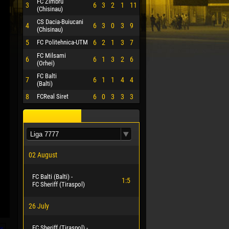
FC Zimbru
3
6
3
2
1
11
(Chisinau)
CS Dacia-Buiucani
4
6
3
0
3
9
(Chisinau)
5
FC Politehnica-UTM
6
2
1
3
7
FC Milsami
6
6
1
3
2
6
(Orhei)
FC Balti
7
6
1
1
4
4
(Balti)
8
FCReal Siret
6
0
3
3
3
02 August
FC Balti (Balti) -
1:5
FC Sheriff (Tiraspol)
26 July
FC Sheriff (Tiraspol) -