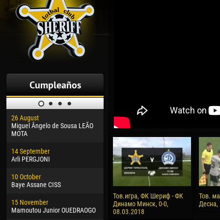
Cumpleaños
26 August
30 January
04 M
Miguel Ângelo de Sousa LEÃO
Dhoraso Moreo KLAS
Vsev
MOTA
24 February
13 M
14 September
Vladislav COSTIN
Rena
Arli PERGJONI
02 March
15 J
10 October
Veaceslav COZMA
Kona
Baye Assane CISS
09 March
24 J
Тов.игра, ФК Шериф - ФК
Тов. м
15 November
Emmanuel AFETSE
Vict
Динамо Минск, 0-0,
Десна, 
Mamoutou Junior OUEDRAOGO
08.03.2018
20 March
28 J