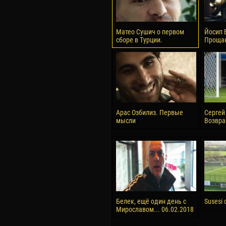
Матео Сушич о первом
Йосип 
сборе в Турции.
Прощан
Арас Озбилиз. Первые
Сергей
мысли
Возвра
Белек, ещё один день с
Susesi 
Мирославом... 06.02.2018