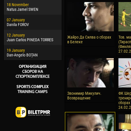
18 November
Jayder Moreno ASPRILLA
Soum
Natus Jamel SWEN
22 March
10 Ju
07 January
Samba KONÉ
Bou
Danila FOROV
26 March
15 Ju
12 January
Vitor Hugo Morais de OLIVEIRA
Ivan
Жайро Да Силва о сборах
Тов. м
Juan Carlos PINEDA TORRES
в Белеке
(Тирас
28 March
17 Ju
(Финлян
19 January
Raí LOPES DE OLIVEIRA
Jair
27.02.
Dan-Angelo BOȚAN
Звонимир Микулич.
ФК Шер
Возвращение
тренир
сборах 
24.02.