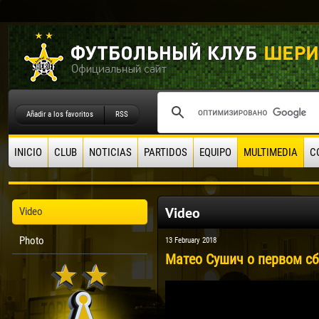
Añadir a los favoritos
RSS
INICIO
CLUB
NOTICIAS
PARTIDOS
EQUIPO
MULTIMEDIA
C
Video
Video
Photo
13 February 2018
Матео Сушич о первом сб