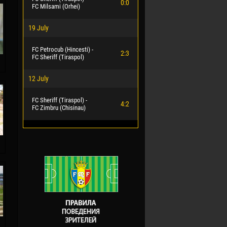
0:0
FC Milsami (Orhei)
19 July
FC Petrocub (Hincesti) -
2:3
FC Sheriff (Tiraspol)
12 July
FC Sheriff (Tiraspol) -
4:2
FC Zimbru (Chisinau)