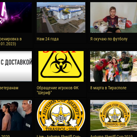
reno ASPRILLA
Soumaila MAGASSOUBA
10 July
NÉ
Bourama FOMBA
15 July
 Morais de OLIVEIRA
Ivan DYULGEROV
ренировка в
Нам 24 года
Я скучаю по футболу
.01.2023)
17 July
DE OLIVEIRA
Jair Ameth MODELO HERRERA
ветеранам
Обращение игроков ФК
8 марта в Тирасполе
"Шериф"
а 2020
Live - Autumn Sheriff Cup-
Autumn Sheriff Cup-2019