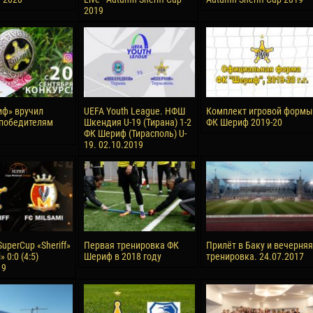
2019
ф» вручил
UEFA Youth League. НФШ
Комплект игровой формы
победителям
Шкендия U-19 (Тирана) 1-2
ФК Шериф 2019-20
ФК Шериф (Тирасполь) U-
19. 02.10.2019
uperCup «Sheriff»
Первая тренировка ФК
Прилёт в Баку и вечерняя
» 0:0 (4:5)
Шериф в 2018 году
тренировка. 24.07.2017
19