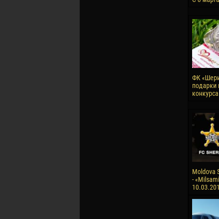
ФК «Шери
подарки 
конкурса
Moldova S
- «Milsami
10.03.20