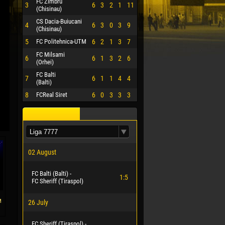
FC Zimbru
3
6
3
2
1
11
(Chisinau)
CS Dacia-Buiucani
4
6
3
0
3
9
(Chisinau)
5
FC Politehnica-UTM
6
2
1
3
7
FC Milsami
6
6
1
3
2
6
(Orhei)
FC Balti
7
6
1
1
4
4
(Balti)
8
FCReal Siret
6
0
3
3
3
02 August
FC Balti (Balti) -
1:5
FC Sheriff (Tiraspol)
м
26 July
FC Sheriff (Tiraspol) -