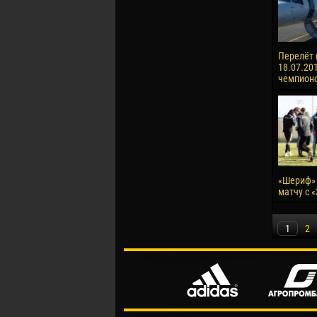
Перелёт 
18.07.201
чемпионо
«Шериф» 
матчу с 
1
2