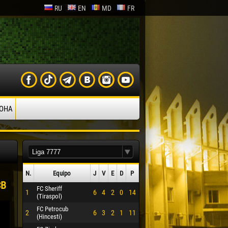
RU
EN
MD
FR
ОНА
N.
Equipo
J
V
Е
D
P
СВ
FC Sheriff
1
6
4
2
0
14
(Tiraspol)
FC Petrocub
2
6
3
2
1
11
(Hincesti)