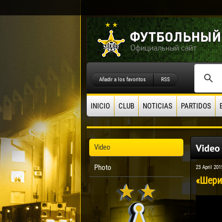
Añadir a los favoritos
RSS
INICIO
CLUB
NOTICIAS
PARTIDOS
Video
Video
Photo
23 April 201
«Шери