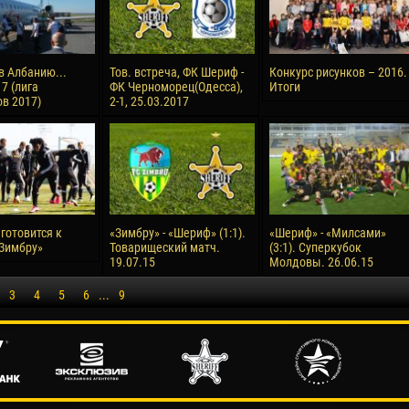
в Албанию...
Тов. встреча, ФК Шериф -
Конкурс рисунков – 2016.
7 (лига
ФК Черноморец(Одесса),
Итоги
в 2017)
2-1, 25.03.2017
готовится к
«Зимбру» - «Шериф» (1:1).
«Шериф» - «Милсами»
«Зимбру»
Товарищеский матч.
(3:1). Суперкубок
19.07.15
Молдовы. 26.06.15
3
4
5
6
...
9