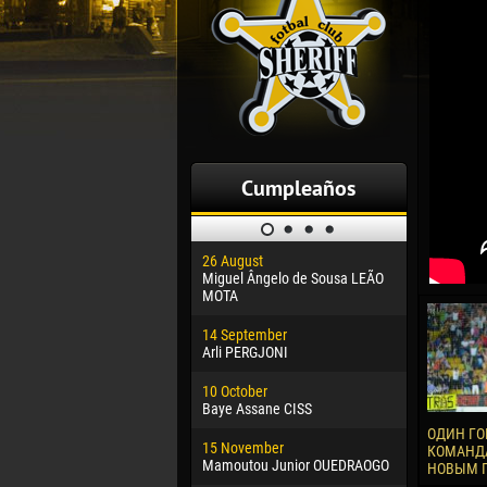
Cumpleaños
26 August
30 January
Miguel Ângelo de Sousa LEÃO
Dhoraso M
MOTA
24 Februar
14 September
Vladislav 
Arli PERGJONI
02 March
10 October
Veaceslav
Baye Assane CISS
09 March
ОДИН ГО
15 November
Emmanuel 
КОМАНДА
Mamoutou Junior OUEDRAOGO
НОВЫМ 
20 March