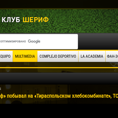
EQUIPO
MULTIMEDIA
COMPLEJO DEPORTIVO
LA ACADEMIA
ФАН-З
5
ф» побывал на «Тираспольском хлебокомбинате», Т