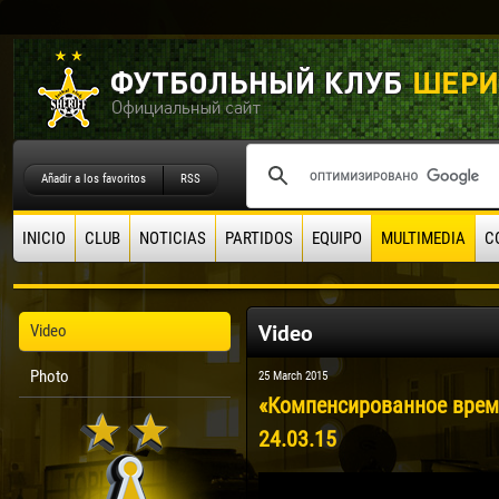
Añadir a los favoritos
RSS
INICIO
CLUB
NOTICIAS
PARTIDOS
EQUIPO
MULTIMEDIA
C
Video
Video
Photo
25 March 2015
«Компенсированное время
24.03.15