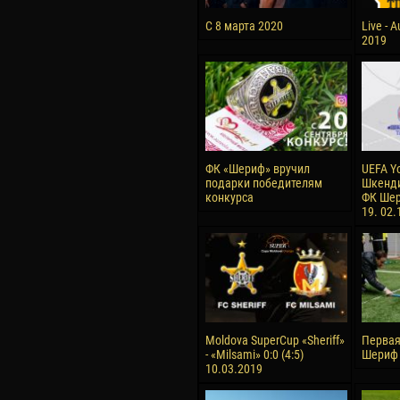
С 8 марта 2020
Live - 
2019
ФК «Шериф» вручил
UEFA Y
подарки победителям
Шкенди
конкурса
ФК Шер
19. 02.
Moldova SuperCup «Sheriff»
Первая
- «Milsami» 0:0 (4:5)
Шериф 
10.03.2019