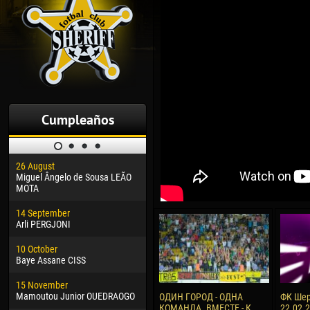
Cumpleaños
26 August
30 January
04 M
Miguel Ângelo de Sousa LEÃO
Dhoraso Moreo KLAS
Vsev
MOTA
24 February
13 M
14 September
Vladislav COSTIN
Rena
Arli PERGJONI
02 March
15 J
10 October
Veaceslav COZMA
Kona
Baye Assane CISS
09 March
24 J
15 November
Emmanuel AFETSE
Vict
Mamoutou Junior OUEDRAOGO
ОДИН ГОРОД - ОДНА
ФК Шер
КОМАНДА. ВМЕСТЕ - К
22.02.
20 March
28 J