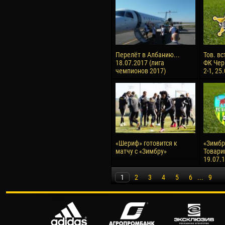
Перелёт в Албанию...
Тов. вс
18.07.2017 (лига
ФК Чер
чемпионов 2017)
2-1, 25
«Шериф» готовится к
«Зимбру
матчу с «Зимбру»
Товари
19.07.
1
2
3
4
5
6
...
9