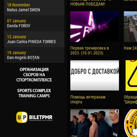
НОВЫМ ПОБЕДАМ!
18 November
Jayder Moreno ASPRILLA
Soum
Natus Jamel SWEN
22 March
10 Ju
07 January
Samba KONÉ
Bou
Danila FOROV
26 March
15 Ju
12 January
Vitor Hugo Morais de OLIVEIRA
Ivan
Juan Carlos PINEDA TORRES
28 March
17 Ju
Первая тренировка в
Нам 24
19 January
Raí LOPES DE OLIVEIRA
Jair
2023. (10.01.2023)
Dan-Angelo BOȚAN
Помощь ветеранам
Обраще
спорта
"Шериф