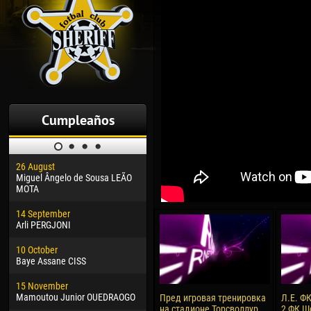
Cumpleaños
26 August
30 January
04 M
Miguel Ângelo de Sousa LEÃO
Dhoraso Moreo KLAS
Vsev
MOTA
24 February
13 M
14 September
Vladislav COSTIN
Rena
Arli PERGJONI
02 March
15 J
10 October
Veaceslav COZMA
Kona
Baye Assane CISS
09 March
24 J
15 November
Emmanuel AFETSE
Vict
Mamoutou Junior OUEDRAOGO
Пред игровая тренировка
Л.Е. ФК
на стадионе Торсволлур.
2 ФК Ш
20 March
28 J