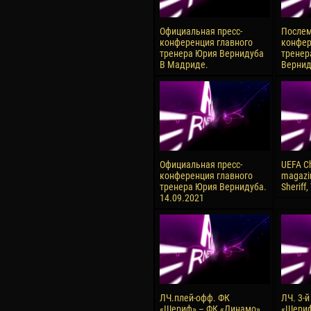
Официальная пресс-
Послем
конференция главного
конфер
тренера Юрия Вернидуба
тренер
В Мадриде.
Вернид
Официальная пресс-
UEFA C
конференция главного
magazi
тренера Юрия Вернидуба.
Sheriff,
14.09.2021
ЛЧ.плей-офф. ФК
ЛЧ. 3-й
«Шериф» – ФК «Динамо»
«Шериф