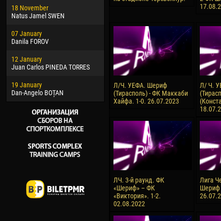
17.08.
18 November
Jayder Moreno ASPRILLA
Soum
Natus Jamel SWEN
22 March
10 Ju
07 January
Samba KONÉ
Bou
Danila FOROV
26 March
15 Ju
12 January
Vitor Hugo Morais de OLIVEIRA
Ivan
Juan Carlos PINEDA TORRES
28 March
17 Ju
19 January
Raí LOPES DE OLIVEIRA
Jair
Л/Ч. УЕФА. Шериф
Л/ Ч. 
Dan-Angelo BOȚAN
(Тирасполь) - ФК Маккаби
(Тирасп
Хайфа. 1-0. 26.07.2023
(Конста
18.07.
ЛЧ. 3-й раунд. ФК
Лига Ч
«Шериф» – ФК
Шериф 
«Виктория». 1-2.
26.07.
02.08.2022