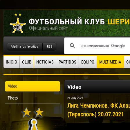
Añadir a los favoritos
RSS
INICIO
CLUB
NOTICIAS
PARTIDOS
EQUIPO
MULTIMEDIA
C
Video
Video
Photo
21 July 2021
Лига Чемпионов. ФК Ала
(Тирасполь) 20.07.2021