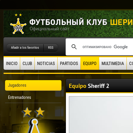
Añadir a los favoritos
RSS
INICIO
CLUB
NOTICIAS
PARTIDOS
EQUIPO
MULTIMEDIA
C
Equipo
Sheriff 2
Jugadores
Entrenadores