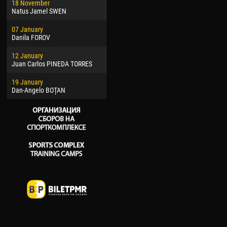
18 November
Jayder Moreno ASPRILLA
Soum
Natus Jamel SWEN
22 March
10 Ju
07 January
Samba KONÉ
Bou
Danila FOROV
26 March
15 Ju
12 January
Vitor Hugo Morais de OLIVEIRA
Ivan
Juan Carlos PINEDA TORRES
28 March
17 Ju
19 January
Raí LOPES DE OLIVEIRA
Jair
Dan-Angelo BOȚAN