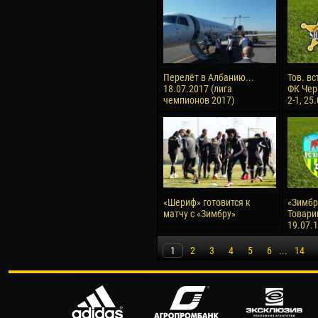
Перелёт в Албанию...
Тов. вс
18.07.2017 (лига
ФК Чер
чемпионов 2017)
2-1, 25
«Шериф» готовится к
«Зимбру
матчу с «Зимбру»
Товари
19.07.
1
2
3
4
5
6
...
14