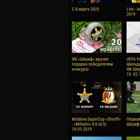
С 8 марта 2020
Live - 
2019
ФК «Шериф» вручил
UEFA Y
подарки победителям
Шкенди
конкурса
ФК Шер
19. 02.
Moldova SuperCup «Sheriff»
Первая
- «Milsami» 0:0 (4:5)
Шериф 
10.03.2019