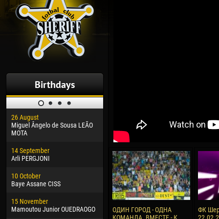
Birthdays
26 August
30 January
04 M
Miguel Ângelo de Sousa LEÃO
Dhoraso Moreo KLAS
Vsev
MOTA
24 February
13 M
14 September
Vladislav COSTIN
Rena
Arli PERGJONI
02 March
24 M
10 October
Veaceslav COZMA
Nico
Baye Assane CISS
09 March
15 J
15 November
Emmanuel AFETSE
Kona
Mamoutou Junior OUEDRAOGO
ОДИН ГОРОД - ОДНА
ФК Шер
КОМАНДА. ВМЕСТЕ - К
22.02.
20 March
24 J