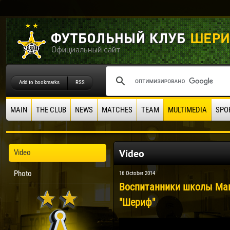
Add to bookmarks
RSS
MAIN
THE CLUB
NEWS
MATCHES
TEAM
MULTIMEDIA
SPO
Video
Video
Photo
16 October 2014
Воспитанники школы Мак
"Шериф"