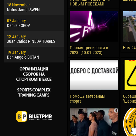
НОВЫМ ПОБЕДАМ!
18 November
Jayder Moreno ASPRILLA
Vict
Natus Jamel SWEN
22 March
28 J
07 January
Samba KONÉ
Soum
Danila FOROV
26 March
10 Ju
12 January
Vitor Hugo Morais de OLIVEIRA
Bou
Juan Carlos PINEDA TORRES
28 March
15 Ju
Первая тренировка в
Нам 24
19 January
Raí LOPES DE OLIVEIRA
Ivan
2023. (10.01.2023)
Dan-Angelo BOȚAN
Помощь ветеранам
Обраще
спорта
"Шериф