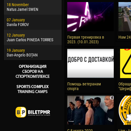
18 November
Jayder Moreno ASPRILLA
Vict
Natus Jamel SWEN
22 March
28 J
07 January
Samba KONÉ
Soum
Danila FOROV
26 March
10 Ju
12 January
Vitor Hugo Morais de OLIVEIRA
Bou
Первая тренировка в
Нам 24
Juan Carlos PINEDA TORRES
2023. (10.01.2023)
28 March
15 Ju
19 January
Raí LOPES DE OLIVEIRA
Ivan
Dan-Angelo BOȚAN
Помощь ветеранам
Обраще
спорта
"Шериф
С 8 марта 2020
Live - 