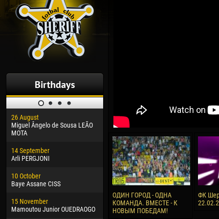
Birthdays
26 August
30 January
04 M
Miguel Ângelo de Sousa LEÃO
Dhoraso Moreo KLAS
Vsev
MOTA
24 February
13 M
14 September
Vladislav COSTIN
Rena
Arli PERGJONI
02 March
24 M
10 October
Veaceslav COZMA
Nico
Baye Assane CISS
09 March
15 J
ОДИН ГОРОД - ОДНА
ФК Шер
15 November
Emmanuel AFETSE
Kona
КОМАНДА. ВМЕСТЕ - К
22.02.
Mamoutou Junior OUEDRAOGO
НОВЫМ ПОБЕДАМ!
20 March
24 J