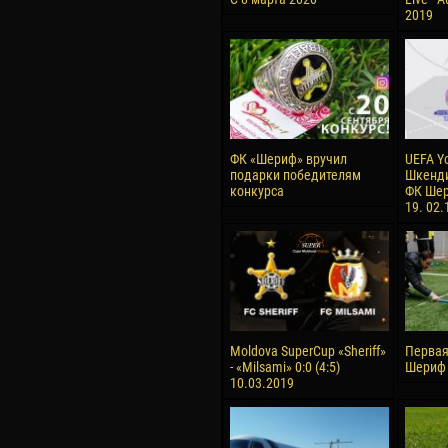
2019
ФК «Шериф» вручил
UEFA Y
подарки победителям
Шкенди
конкурса
ФК Шер
19. 02.
Moldova SuperCup «Sheriff»
Первая
- «Milsami» 0:0 (4:5)
Шериф 
10.03.2019