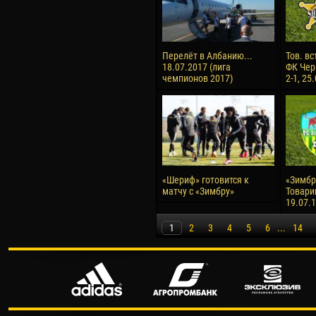
Перелёт в Албанию...
Тов. вс
18.07.2017 (лига
ФК Чер
чемпионов 2017)
2-1, 25
«Шериф» готовится к
«Зимбру
матчу с «Зимбру»
Товари
19.07.
1
2
3
4
5
6
...
14