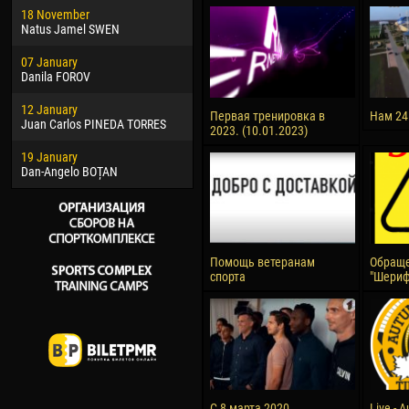
18 November
Jayder Moreno ASPRILLA
Vict
Natus Jamel SWEN
22 March
28 J
07 January
Samba KONÉ
Soum
Danila FOROV
26 March
10 Ju
12 January
Vitor Hugo Morais de OLIVEIRA
Bou
Первая тренировка в
Нам 24
Juan Carlos PINEDA TORRES
2023. (10.01.2023)
28 March
15 Ju
19 January
Raí LOPES DE OLIVEIRA
Ivan
Dan-Angelo BOȚAN
Помощь ветеранам
Обраще
спорта
"Шериф
С 8 марта 2020
Live - 