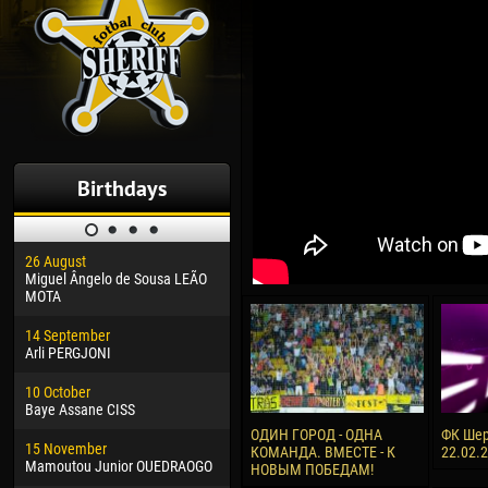
Birthdays
26 August
30 January
04 M
Miguel Ângelo de Sousa LEÃO
Dhoraso Moreo KLAS
Vsev
MOTA
24 February
13 M
14 September
Vladislav COSTIN
Rena
Arli PERGJONI
02 March
24 M
10 October
Veaceslav COZMA
Nico
Baye Assane CISS
09 March
15 J
ОДИН ГОРОД - ОДНА
ФК Шер
15 November
Emmanuel AFETSE
Kona
КОМАНДА. ВМЕСТЕ - К
22.02.
Mamoutou Junior OUEDRAOGO
НОВЫМ ПОБЕДАМ!
20 March
24 J