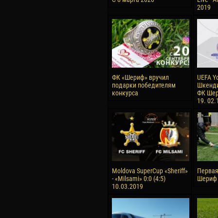
2019
ФК «Шериф» вручил
UEFA Y
подарки победителям
Шкенди
конкурса
ФК Шер
19. 02.
Moldova SuperCup «Sheriff»
Первая
- «Milsami» 0:0 (4:5)
Шериф 
10.03.2019