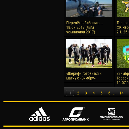
Перелёт в Албанию...
Тов. вс
18.07.2017 (лига
ФК Чер
чемпионов 2017)
2-1, 25
«Шериф» готовится к
«Зимбру
матчу с «Зимбру»
Товари
19.07.
1
2
3
4
5
6
...
14